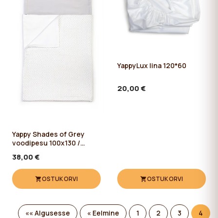
YappyLux lina 120*60
20,00 €
Yappy Shades of Grey
voodipesu 100x130 /
38x55 cm
38,00 €
OSTUKORVI
OSTUKORVI
«« Algusesse
« Eelmine
1
2
3
4