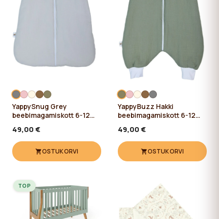
YappySnug Grey
YappyBuzz Hakki
beebimagamiskott 6-12
beebimagamiskott 6-12
kuud / 76 cm
kuud / 72 cm
49,00 €
49,00 €
OSTUKORVI
OSTUKORVI
TOP