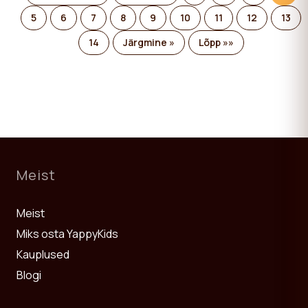
5
6
7
8
9
10
11
12
13
14
Järgmine »
Lõpp »»
Meist
Meist
Miks osta YappyKids
Kauplused
Blogi