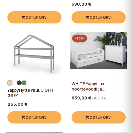
590,00 €
OSTUKORVI
OSTUKORVI
-10%
WHITE YappyLux
noortevoodi ja
YappyHytte riiul, LIGHT
YappyClassic kummut
GREY
639,00 €
710,00 €
265,00 €
OSTUKORVI
OSTUKORVI