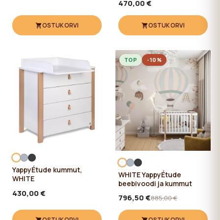
470,00 €
OSTUKORVI
OSTUKORVI
TOP
-10%
YappyÉtude kummut,
WHITE YappyÉtude
WHITE
beebivoodi ja kummut
430,00 €
796,50 €
885,00 €
OSTUKORVI
OSTUKORVI