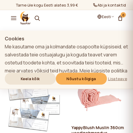
Tarne üle kogu Eesti alates 3,99 €
Abi ja kontaktid
0
Eesti
Cookies
Me kasutame oma ja kolmandate osapoolte küpsiseid, et
Kõik tooted
salvestada teie ostuajalugu ja koguda teavet varem
ostetud toodete kohta, et soovitada teisi tooteid, mis
Filtrid
Kõige populaarsem
meie arvates võiksid teid huvitada. Meie küpsiste poliitika
kohta lisateabe saamiseks klõpsake nupule "Lisateave".
Keela kõik
Nõustu kõigiga
Lisateave
Võite nõustuda kõigi küpsiste kasutamisega, klõpsates
nupule "Nõustu kõigiga" või lükata need tagasi,
klõpsates nupule "Keela kõik". Kui veebisaidi kasutaja
klõpsab nupule "Keela kõik", salvestatakse veebisaidil
veebisaidi toimimiseks vajalikud tehnilised küpsised, mille
kasutamiseks ei ole vaja kasutaja nõusolekut.
YappyBlush Muslin 360cm
voodipehmendus