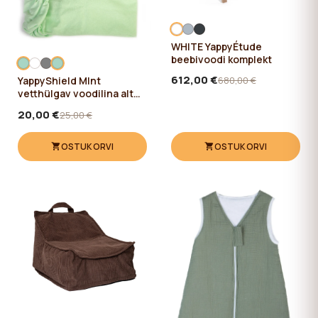
WHITE YappyÉtude
beebivoodi komplekt
612,00 €
680,00 €
YappyShield MInt
vetthülgav voodilina alt
kummiga 120*60
20,00 €
25,00 €
OSTUKORVI
OSTUKORVI