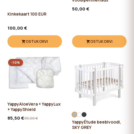
50,00 €
Kinkekaart 100 EUR
100,00 €
OSTUKORVI
OSTUKORVI
-10%
YappyAloeVera + YappyLux
+ YappyShield
85,50 €
95,00 €
YappyÉtude beebivoodi,
SKY GREY