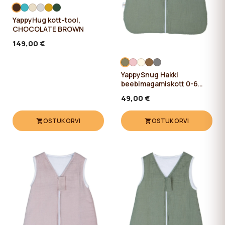
YappyHug kott-tool,
CHOCOLATE BROWN
149,00 €
YappySnug Hakki
beebimagamiskott 0-6
kuud / 60 cm
49,00 €
OSTUKORVI
OSTUKORVI