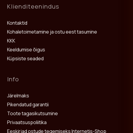
Klienditeenindus
Kontaktid
Kohaletoimetamine ja ostu eest tasumine
KKK
Keeldumise õigus
Küpsiste seaded
Info
Järelmaks
Pikendatud garantii
Toote tagasikutsumine
Privaatsuspoliitika
Eeskirjad ostude tegemiseks Internetis-Shop