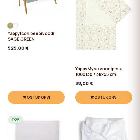
YappyIcon beebivoodi,
SAGE GREEN
525,00 €
YappyMysa voodipesu
100x130 / 38x55 cm
38,00 €
OSTUKORVI
OSTUKORVI
TOP