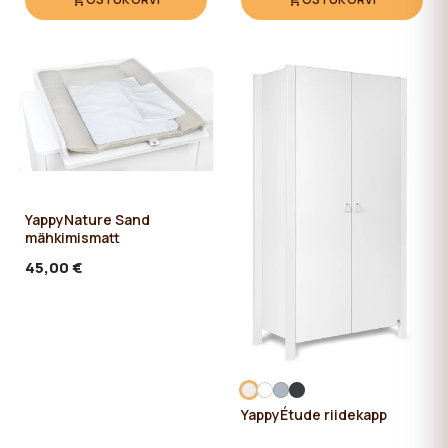
YappyNature Sand
mähkimismatt
45,00 €
YappyÉtude riidekapp