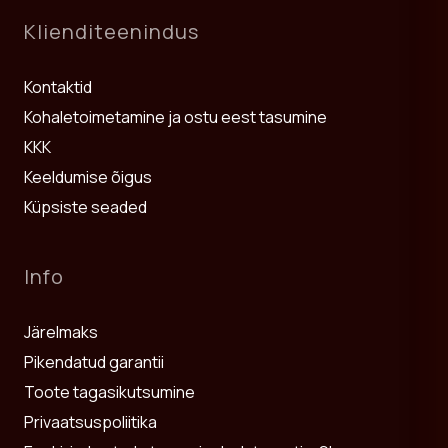
Klienditeenindus
Kontaktid
Kohaletoimetamine ja ostu eest tasumine
KKK
Keeldumise õigus
Küpsiste seaded
Info
Järelmaks
Pikendatud garantii
Toote tagasikutsumine
Privaatsuspoliitika