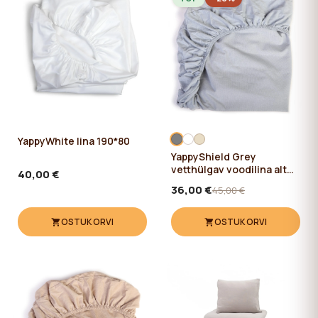
YappyWhite lina 190*80
YappyShield Grey
vetthülgav voodilina alt
40,00 €
kummiga 160*80
36,00 €
45,00 €
OSTUKORVI
OSTUKORVI