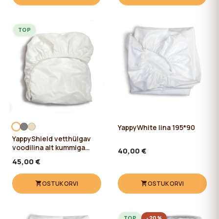
TOP
YappyWhite lina 195*90
YappyShield vetthülgav
voodilina alt kummiga
40,00 €
160*80
45,00 €
OSTUKORVI
OSTUKORVI
TOP
-20%