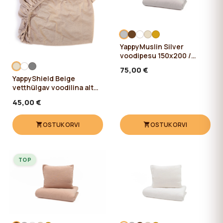
YappyMuslin Silver
voodipesu 150x200 /
50x60 cm
75,00 €
YappyShield Beige
vetthülgav voodilina alt
kummiga 160*80
45,00 €
OSTUKORVI
OSTUKORVI
TOP