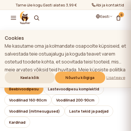
Tarne üle kogu Eesti alates 3,99 €
Abi ja kontaktid
0
Eesti
Cookies
Me kasutame oma ja kolmandate osapoolte küpsiseid, et
Beebivoodipesu
salvestada teie ostuajalugu ja koguda teavet varem
ostetud toodete kohta, et soovitada teisi tooteid, mis
Filtrid
Kõige populaarsem
meie arvates võiksid teid huvitada. Meie küpsiste poliitika
Näita kõiki
/
Beebivoodipesu
kohta lisateabe saamiseks klõpsake nupule "Lisateave".
Keela kõik
Nõustu kõigiga
Lisateave
Võite nõustuda kõigi küpsiste kasutamisega, klõpsates
Beebivoodipesu
Lastevoodipesu komplektid
nupule "Nõustu kõigiga" või lükata need tagasi,
Voodilinad 160-80cm
Voodilinad 200-90cm
klõpsates nupule "Keela kõik". Kui veebisaidi kasutaja
klõpsab nupule "Keela kõik", salvestatakse veebisaidil
Voodilinad (mitmesugused)
Laste tekid ja padjad
veebisaidi toimimiseks vajalikud tehnilised küpsised, mille
Kardinad
kasutamiseks ei ole vaja kasutaja nõusolekut.