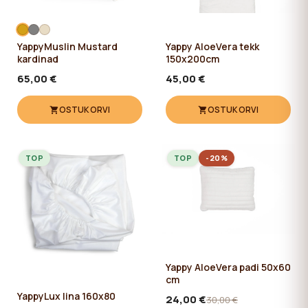
YappyMuslin Mustard
Yappy AloeVera tekk
kardinad
150x200cm
65,00 €
45,00 €
OSTUKORVI
OSTUKORVI
TOP
TOP
-20%
Yappy AloeVera padi 50x60
cm
YappyLux lina 160x80
24,00 €
30,00 €