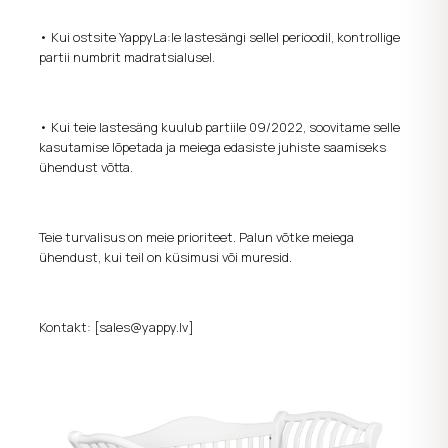
•
Kui ostsite
YappyLa:le
lastesängi sellel perioodil, kontrollige
partii numbrit madratsialusel.
•
Kui teie lastesäng kuulub partiile 09/2022, soovitame selle
kasutamise lõpetada ja meiega edasiste juhiste saamiseks
ühendust võtta.
Teie turvalisus on meie prioriteet. Palun võtke meiega
ühendust, kui teil on küsimusi või muresid.
Kontakt:
[sales@yappy.lv]