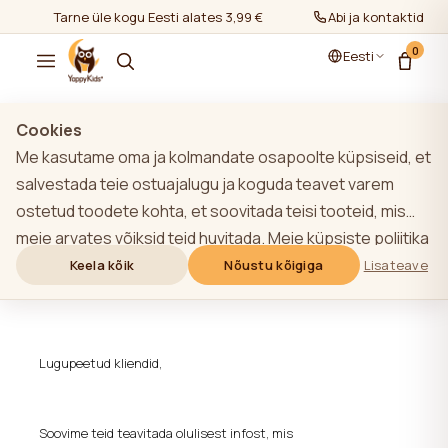
Tarne üle kogu Eesti alates 3,99 €
Abi ja kontaktid
0
Eesti
Cookies
Me kasutame oma ja kolmandate osapoolte küpsiseid, et
salvestada teie ostuajalugu ja koguda teavet varem
Toote tagasikutsumine
ostetud toodete kohta, et soovitada teisi tooteid, mis
meie arvates võiksid teid huvitada. Meie küpsiste poliitika
Teade YappyLa:le beebivoodi
kohta lisateabe saamiseks klõpsake nupule "Lisateave".
Keela kõik
Nõustu kõigiga
Lisateave
kohta – Partii 09/2022
Võite nõustuda kõigi küpsiste kasutamisega, klõpsates
nupule "Nõustu kõigiga" või lükata need tagasi,
klõpsates nupule "Keela kõik". Kui veebisaidi kasutaja
Lugupeetud kliendid,
klõpsab nupule "Keela kõik", salvestatakse veebisaidil
veebisaidi toimimiseks vajalikud tehnilised küpsised, mille
kasutamiseks ei ole vaja kasutaja nõusolekut.
Soovime teid teavitada olulisest infost, mis