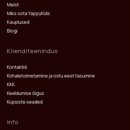
Meist
Miks osta YappyKids
Kauplused
Blogi
Klienditeenindus
Kontaktid
Kohaletoimetamine ja ostu eest tasumine
KKK
Keeldumise õigus
Küpsiste seaded
Info