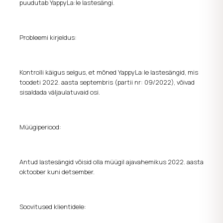
puudutab
YappyLa:le
lastesängi.
Probleemi kirjeldus:
Kontrolli käigus selgus, et mõned
YappyLa:le
lastesängid, mis
toodeti
2022. aasta septembris (partii nr: 09/2022)
, võivad
sisaldada väljaulatuvaid osi.
Müügiperiood:
Antud lastesängid võisid olla müügil ajavahemikus
2022. aasta
oktoober kuni detsember
.
Soovitused klientidele: