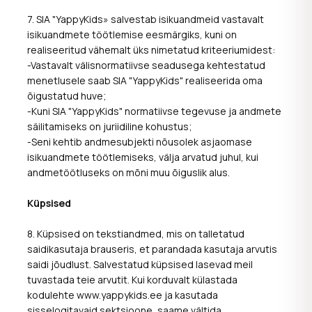
7. SIA "YappyKids» salvestab isikuandmeid vastavalt
isikuandmete töötlemise eesmärgiks, kuni on
realiseeritud vähemalt üks nimetatud kriteeriumidest:
-Vastavalt välisnormatiivse seadusega kehtestatud
menetlusele saab SIA "YappyKids" realiseerida oma
õigustatud huve;
-Kuni SIA "YappyKids" normatiivse tegevuse ja andmete
säilitamiseks on juriidiline kohustus;
-Seni kehtib andmesubjekti nõusolek asjaomase
isikuandmete töötlemiseks, välja arvatud juhul, kui
andmetöötluseks on mõni muu õiguslik alus.
Küpsised
8. Küpsised on tekstiandmed, mis on talletatud
saidikasutaja brauseris, et parandada kasutaja arvutis
saidi jõudlust. Salvestatud küpsised lasevad meil
tuvastada teie arvutit. Kui korduvalt külastada
kodulehte www.yappykids.ee ja kasutada
sisselogitavaid sektsioone, saame vältida