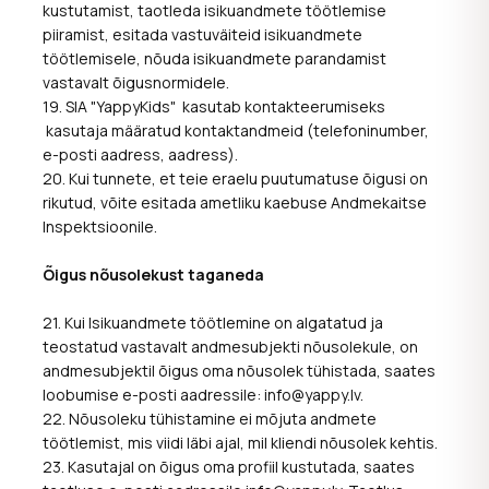
kustutamist, taotleda isikuandmete töötlemise
piiramist, esitada vastuväiteid isikuandmete
töötlemisele, nõuda isikuandmete parandamist
vastavalt õigusnormidele.
19. SIA "YappyKids" kasutab kontakteerumiseks
kasutaja määratud kontaktandmeid (telefoninumber,
e-posti aadress, aadress).
20. Kui tunnete, et teie eraelu puutumatuse õigusi on
rikutud, võite esitada ametliku kaebuse Andmekaitse
Inspektsioonile.
Õigus nõusolekust taganeda
21. Kui Isikuandmete töötlemine on algatatud ja
teostatud vastavalt andmesubjekti nõusolekule, on
andmesubjektil õigus oma nõusolek tühistada, saates
loobumise e-posti aadressile: info@yappy.lv.
22. Nõusoleku tühistamine ei mõjuta andmete
töötlemist, mis viidi läbi аjal, mil kliendi nõusolek kehtis.
23. Kasutajal on õigus oma profiil kustutada, saates