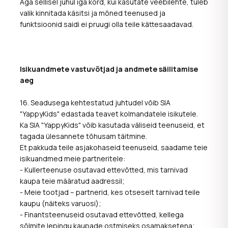
Aga sellisel juhul iga kord, kui kasutate veebilehte, tuleb
valik kinnitada käsitsi ja mõned teenused ja
funktsioonid saidi ei pruugi olla teile kättesaadavad.
Isikuandmete vastuvõtjad ja andmete säilitamise
aeg
16. Seadusega kehtestatud juhtudel võib SIA
"YappyKids" edastada teavet kolmandatele isikutele.
Ka SIA "YappyKids" võib kasutada väliseid teenuseid, et
tagada ülesannete tõhusam täitmine.
Et pakkuda teile asjakohaseid teenuseid, saadame teie
isikuandmed meie partneritele:
- Kullerteenuse osutavad ettevõtted, mis tarnivad
kaupa teie määratud aadressil;
- Meie tootjad – partnerid, kes otseselt tarnivad teile
kaupu (näiteks varuosi);
- Finantsteenuseid osutavad ettevõtted, kellega
sõlmite lepingu kaupade ostmiseks osamaksetena;