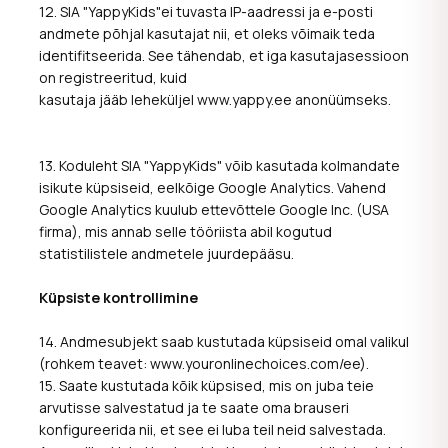
12. SIA "YappyKids"ei tuvasta IP-aadressi ja e-posti
andmete põhjal kasutajat nii, et oleks võimaik teda
identifitseerida. See tähendab, et iga kasutajasessioon
on registreeritud, kuid
kasutaja jääb leheküljel www.yappy.ee anonüümseks.
13. Koduleht SIA "YappyKids" võib kasutada kolmandate
isikute küpsiseid, eelkõige Google Analytics. Vahend
Google Analytics kuulub ettevõttele Google Inc. (USA
firma), mis annab selle tööriista abil kogutud
statistilistele andmetele juurdepääsu.
K
üpsiste kontrollimine
14. Andmesubjekt saab kustutada küpsiseid omal valikul
(rohkem teavet: www.youronlinechoices.com/ee).
15. Saate kustutada kõik küpsised, mis on juba teie
arvutisse salvestatud ja te saate oma brauseri
konfigureerida nii, et see ei luba teil neid salvestada.