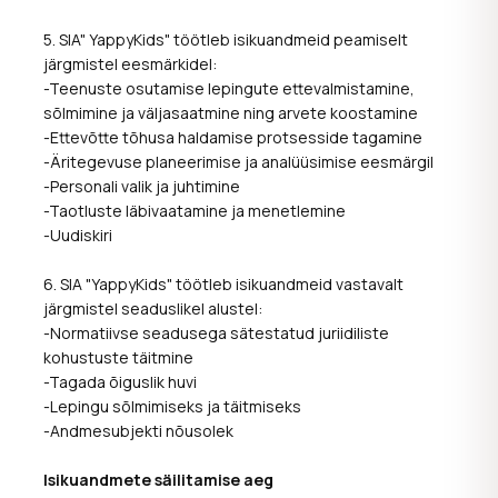
5. SIA" YappyKids" töötleb isikuandmeid peamiselt
järgmistel eesmärkidel:
-Teenuste osutamise lepingute ettevalmistamine,
sõlmimine ja väljasaatmine ning arvete koostamine
-Ettevõtte tõhusa haldamise protsesside tagamine
-Äritegevuse planeerimise ja analüüsimise eesmärgil
-Personali valik ja juhtimine
-Taotluste läbivaatamine ja menetlemine
-Uudiskiri
6. SIA "YappyKids" töötleb isikuandmeid vastavalt
järgmistel seaduslikel alustel:
-Normatiivse seadusega sätestatud juriidiliste
kohustuste täitmine
-Tagada õiguslik huvi
-Lepingu sõlmimiseks ja täitmiseks
-Andmesubjekti nõusolek
Isikuandmete säilitamise aeg