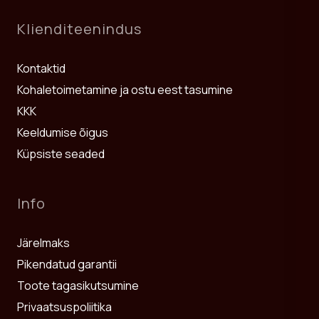
Klienditeenindus
Kontaktid
Kohaletoimetamine ja ostu eest tasumine
KKK
Keeldumise õigus
Küpsiste seaded
Info
Järelmaks
Pikendatud garantii
Toote tagasikutsumine
Privaatsuspoliitika