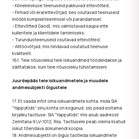
- Kõnekeskuse teenuseid pakkuvad ettevõtted;
- Firmad või erarettevõtjad, kes osutavad teenuseid
mööbli komplekteerimisel või parandamisel;
- Ettevõtted (laod), mis valmistavad kaupa ette
kulleritele ja klientidele tarnimiseks;
- Turundusteenuseid osutavad ettevõtted;
- Alltöövõtjad, mis hindavad osutatud teenuse
kvaliteeti.
16.1. Teie nõusolekul teie isikuandmed töödeldakse ja
säilitatakse, kuni teie nõusoleku tühistamiseni.
Juurdepääs teie isikuandmetele ja muudele
andmesubjekti õigustele
17. Et saada infot oma isikuandmete kohta, mida SIA
"YappyKids" sinu kohta on kogunud, siis pead esitama
kirjaliku taotluse: SIA "YappyKids", mis asub aadressil
Zemitana 9 LV-1012, Riia. Taotlusele peab olema lisatud
isikut tõendava dokumendi koopia.
18. Andmesubjektil on õigus taotleda isikuandmete