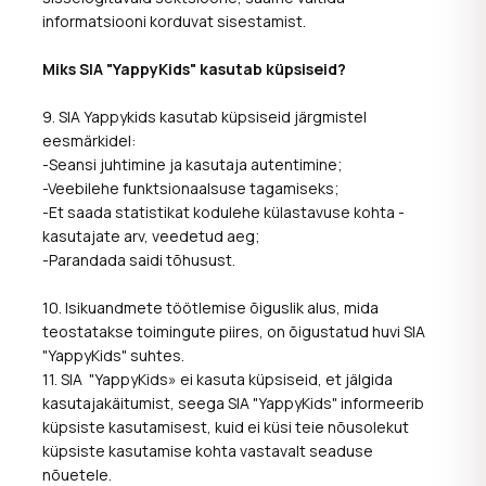
informatsiooni korduvat sisestamist.
Miks SIA "YappyKids" kasutab küpsiseid?
9. SIA Yappykids kasutab küpsiseid järgmistel
eesmärkidel:
-Seansi juhtimine ja kasutaja autentimine;
-Veebilehe funktsionaalsuse tagamiseks;
-Et saada statistikat kodulehe külastavuse kohta -
kasutajate arv, veedetud aeg;
-Parandada saidi tõhusust.
10. Isikuandmete töötlemise õiguslik alus, mida
teostatakse toimingute piires, on õigustatud huvi SIA
"YappyKids" suhtes.
11. SIA "YappyKids» ei kasuta küpsiseid, et jälgida
kasutajakäitumist, seega SIA "YappyKids" informeerib
küpsiste kasutamisest, kuid ei küsi teie nõusolekut
küpsiste kasutamise kohta vastavalt seaduse
nõuetele.