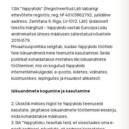
1.SIA "YappyKids" (Registreeritud Läti Vabariigi
ettevõtete registris, reg. № 40103862792, juriidiline
aadress: Zemitana 9, Riga, LV-1012, Läti) (edasiselt
tekstis märgitud – Yappykids vastab Euroopa Liidu
andmekaitse ühises määruses sätestatud nõuetele
2016/679.
Privaatsuspoliitika selgitab, kuidas Yappykids töötleb
teie isikuandmeid meie teenuste kasutamisel. Seda
poliitikat kohaldatakse mistahes liiki isikuandmete
töötlemisel, mis on kogutud Yappykids
internetilehekülgedel, e-postis, liidetes, vidinates,
küsimustikes, lepingutes ja muudest allikatest.
Isikuandmete kogumine ja kasutamine
2. Ükskõik millises riigist te Yappykids teenuseid
kasutate, järgitakse isikuandmete töötlemisel eeskirju,
mida kohaldatakse määruses.
3. SIA "YappyKids» teavitab teid, et sisestades oma e-
posti aadressi, nõustute, et aadress kaasatakse