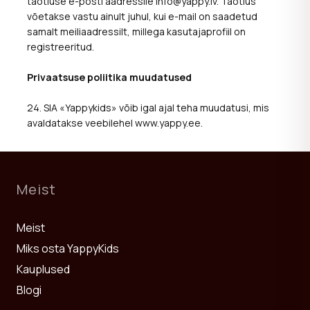
taotluse e-posti aadressile info@yappy.lv. Taotlus
võetakse vastu ainult juhul, kui e-mail on saadetud
samalt meiliaadressilt, millega kasutajaprofiil on
registreeritud.
Privaatsuse poliitika muudatused
24. SIA «Yappykids» võib igal ajal teha muudatusi, mis
avaldatakse veebilehel www.yappy.ee.
Meist
Meist
Miks osta YappyKids
Kauplused
Blogi