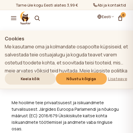
Tarne üle kogu Eesti alates 3,99 €
Abi ja kontaktid
0
Eesti
Cookies
Me kasutame oma ja kolmandate osapoolte küpsiseid, et
salvestada teie ostuajalugu ja koguda teavet varem
Privaatsuspoliitika
ostetud toodete kohta, et soovitada teisi tooteid, mis
meie arvates võiksid teid huvitada. Meie küpsiste poliitika
Privaatsuspoliitika SIA
kohta lisateabe saamiseks klõpsake nupule "Lisateave".
Keela kõik
Nõustu kõigiga
Lisateave
"YappyKids"
Võite nõustuda kõigi küpsiste kasutamisega, klõpsates
nupule "Nõustu kõigiga" või lükata need tagasi,
klõpsates nupule "Keela kõik". Kui veebisaidi kasutaja
Me hoolime teie privaatsusest ja isikuandmete
turvalisusest. Järgides Euroopa Parlamendi ja nõukogu
klõpsab nupule "Keela kõik", salvestatakse veebisaidil
määrust (EС) 2016/679 Üksikisikute kaitse kohta
veebisaidi toimimiseks vajalikud tehnilised küpsised, mille
isikuandmete töötlemisel ja andmete vaba ringluse
kasutamiseks ei ole vaja kasutaja nõusolekut.
osas.