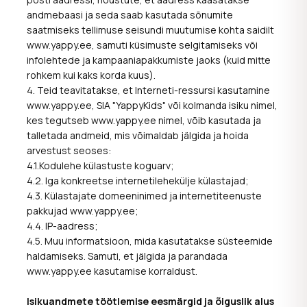
andmebaasi ja seda saab kasutada sõnumite
saatmiseks tellimuse seisundi muutumise kohta saidilt
www.yappy.ee, samuti küsimuste selgitamiseks või
infolehtede ja kampaaniapakkumiste jaoks (kuid mitte
rohkem kui kaks korda kuus).
4. Teid teavitatakse, et Interneti-ressursi kasutamine
www.yappy.ee, SIA "YappyKids" või kolmanda isiku nimel,
kes tegutseb www.yappy.ee nimel, võib kasutada ja
talletada andmeid, mis võimaldab jälgida ja hoida
arvestust seoses:
4.1.Kodulehe külastuste koguarv;
4.2. Iga konkreetse internetilehekülje külastajad;
4.3. Külastajate domeeninimed ja internetiteenuste
pakkujad www.yappy.ee;
4.4. IP-aadress;
4.5. Muu informatsioon, mida kasutatakse süsteemide
haldamiseks. Samuti, et jälgida ja parandada
www.yappy.ee kasutamise korraldust.
Isikuandmete töötlemise eesmärgid ja õiguslik alus