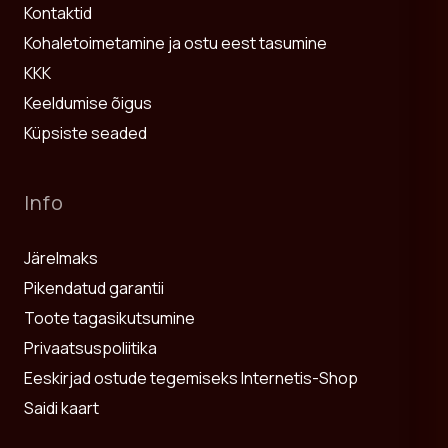
Kontaktid
Kohaletoimetamine ja ostu eest tasumine
KKK
Keeldumise õigus
Küpsiste seaded
Info
Järelmaks
Pikendatud garantii
Toote tagasikutsumine
Privaatsuspoliitika
Eeskirjad ostude tegemiseks Internetis-Shop
Saidi kaart