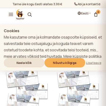
Tarne üle kogu Eesti alates 3,99 €
Abi ja kontaktid
0
Eesti
Cookies
Me kasutame oma ja kolmandate osapoolte küpsiseid, et
Kinkekaardid
salvestada teie ostuajalugu ja koguda teavet varem
ostetud toodete kohta, et soovitada teisi tooteid, mis
Filtrid
Kõige populaarsem
meie arvates võiksid teid huvitada. Meie küpsiste poliitika
Näita kõiki
/
Kinkekaardid
kohta lisateabe saamiseks klõpsake nupule "Lisateave".
Keela kõik
Nõustu kõigiga
Lisateave
Võite nõustuda kõigi küpsiste kasutamisega, klõpsates
nupule "Nõustu kõigiga" või lükata need tagasi,
klõpsates nupule "Keela kõik". Kui veebisaidi kasutaja
klõpsab nupule "Keela kõik", salvestatakse veebisaidil
veebisaidi toimimiseks vajalikud tehnilised küpsised, mille
kasutamiseks ei ole vaja kasutaja nõusolekut.