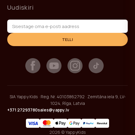
Uudiskiri
TELLI
SIA Yappy Kids · Reg. Nr. 40103862792 · Zemitāna iela 9, LV-
1024, Rīga, Latvia
+371 27293780
sales@yappy.lv
2026 © YappyKids