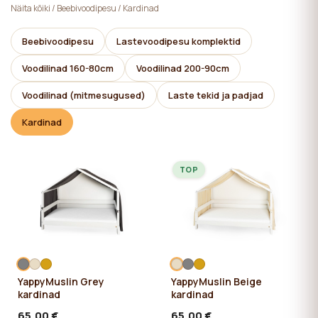
Näita kõiki
/
Beebivoodipesu
/
Kardinad
Beebivoodipesu
Lastevoodipesu komplektid
Voodilinad 160-80cm
Voodilinad 200-90cm
Voodilinad (mitmesugused)
Laste tekid ja padjad
Kardinad
TOP
YappyMuslin Grey
YappyMuslin Beige
kardinad
kardinad
65,00 €
65,00 €