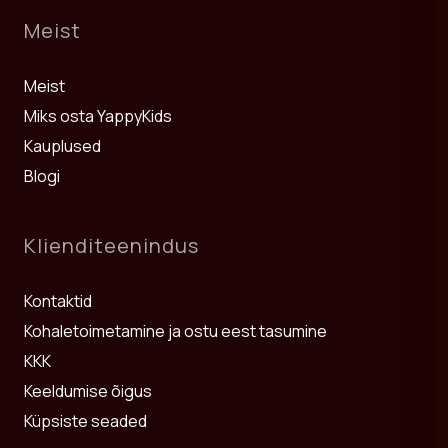
Meist
Meist
Miks osta YappyKids
Kauplused
Blogi
Klienditeenindus
Kontaktid
Kohaletoimetamine ja ostu eest tasumine
KKK
Keeldumise õigus
Küpsiste seaded