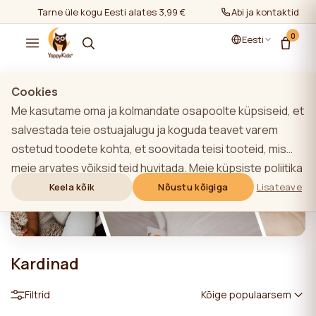
Tarne üle kogu Eesti alates 3,99 €
Abi ja kontaktid
0
Eesti
Cookies
Me kasutame oma ja kolmandate osapoolte küpsiseid, et
salvestada teie ostuajalugu ja koguda teavet varem
ostetud toodete kohta, et soovitada teisi tooteid, mis
meie arvates võiksid teid huvitada. Meie küpsiste poliitika
kohta lisateabe saamiseks klõpsake nupule "Lisateave".
Keela kõik
Nõustu kõigiga
Lisateave
Võite nõustuda kõigi küpsiste kasutamisega, klõpsates
nupule "Nõustu kõigiga" või lükata need tagasi,
klõpsates nupule "Keela kõik". Kui veebisaidi kasutaja
Kardinad
klõpsab nupule "Keela kõik", salvestatakse veebisaidil
veebisaidi toimimiseks vajalikud tehnilised küpsised, mille
Filtrid
Kõige populaarsem
kasutamiseks ei ole vaja kasutaja nõusolekut.