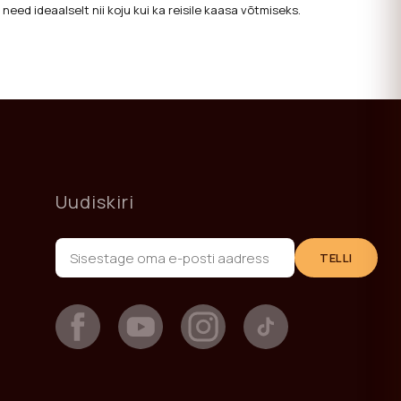
ed ideaalselt nii koju kui ka reisile kaasa võtmiseks.
Uudiskiri
TELLI