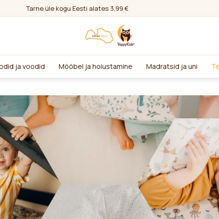
Tarne üle kogu Eesti alates 3,99 €
odid ja voodid
Mööbel ja hoiustamine
Madratsid ja uni
Te