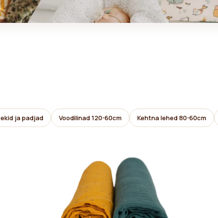
ekid ja padjad
Voodilinad 120-60cm
Kehtna lehed 80-60cm