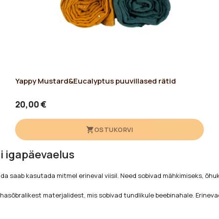
Yappy Mustard&Eucalyptus puuvillased rätid
20,00 €
OSTUKORVI
bi igapäevaelus
, mida saab kasutada mitmel erineval viisil. Need sobivad mähkimiseks, õhu
asõbralikest materjalidest, mis sobivad tundlikule beebinahale. Erineva