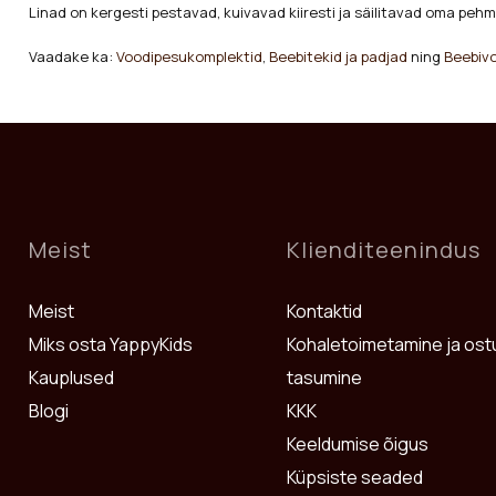
Linad on kergesti pestavad, kuivavad kiiresti ja säilitavad oma peh
Vaadake ka:
Voodipesukomplektid
,
Beebitekid ja padjad
ning
Beebiv
Meist
Klienditeenindus
Meist
Kontaktid
Miks osta YappyKids
Kohaletoimetamine ja ost
Kauplused
tasumine
Blogi
KKK
Keeldumise õigus
Küpsiste seaded