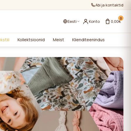
Abi ja kontaktid
0
Eesti
Konto
0,00€
kstiil
Kollektsioonid
Meist
Klienditeenindus