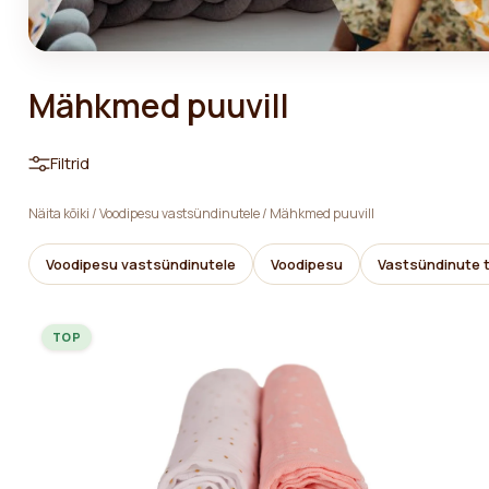
Mähkmed puuvill
Filtrid
Näita kõiki
/
Voodipesu vastsündinutele
/
Mähkmed puuvill
Voodipesu vastsündinutele
Voodipesu
Vastsündinute t
TOP