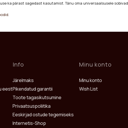
muse ka pärast sagedast kasutamist. Tänu oma universaalsusele sobivad ne
oodid
.
Info
Minu konto
Järelmaks
Minu konto
u eest
Pikendatud garantii
Wish List
Toote tagasikutsumine
Privaatsuspoliitika
Eeskirjad ostude tegemiseks
Internetis-Shop