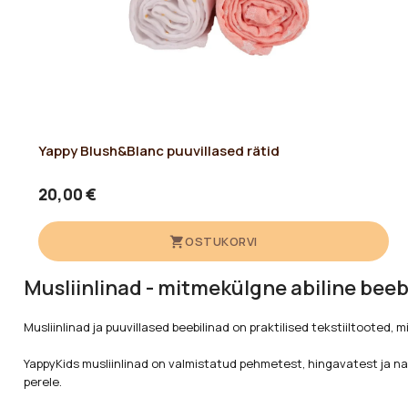
Yappy Blush&Blanc puuvillased rätid
20,00 €
OSTUKORVI
Musliinlinad - mitmekülgne abiline bee
Musliinlinad ja puuvillased beebilinad on praktilised tekstiiltooted
YappyKids musliinlinad on valmistatud pehmetest, hingavatest ja nah
perele.