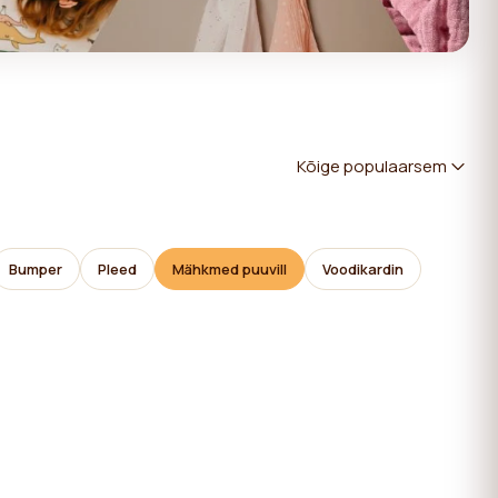
Kõige populaarsem
Bumper
Pleed
Mähkmed puuvill
Voodikardin