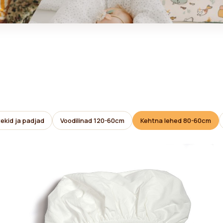
ekid ja padjad
Voodilinad 120-60cm
Kehtna lehed 80-60cm