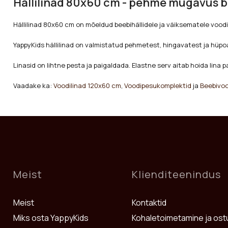
Hällilinad 80x60 cm - pehme mugavus b
Hällilinad 80x60 cm on mõeldud beebihällidele ja väiksematele voodi
YappyKids hällilinad on valmistatud pehmetest, hingavatest ja hüpo
Linasid on lihtne pesta ja paigaldada. Elastne serv aitab hoida lina 
Vaadake ka:
Voodilinad 120x60 cm
,
Voodipesukomplektid
ja
Beebivo
Meist
Klienditeenindus
Meist
Kontaktid
Miks osta YappyKids
Kohaletoimetamine ja ost