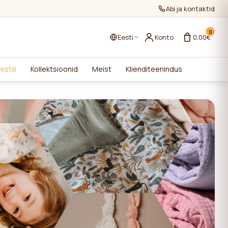
Abi ja kontaktid
0
Eesti
Konto
0,00€
kstiil
Kollektsioonid
Meist
Klienditeenindus