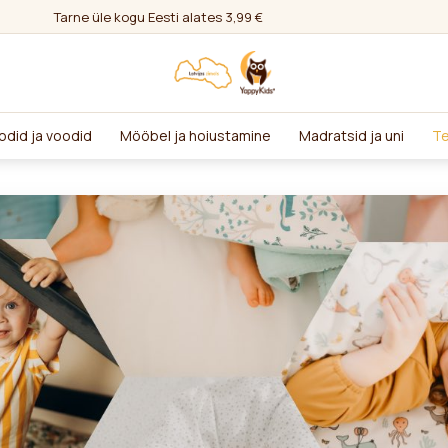
Tarne üle kogu Eesti alates 3,99 €
odid ja voodid
Mööbel ja hoiustamine
Madratsid ja uni
Te