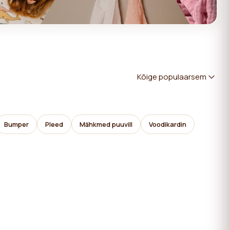
Kõige populaarsem
Bumper
Pleed
Mähkmed puuvill
Voodikardin