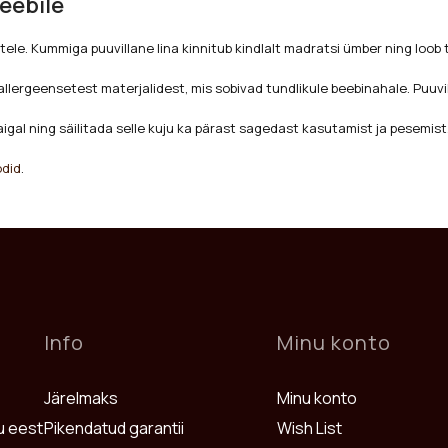
eebile
tele. Kummiga puuvillane lina kinnitub kindlalt madratsi ümber ning loo
allergeensetest materjalidest, mis sobivad tundlikule beebinahale. Puuv
paigal ning säilitada selle kuju ka pärast sagedast kasutamist ja pesemist
odid
.
Info
Minu konto
Järelmaks
Minu konto
u eest
Pikendatud garantii
Wish List