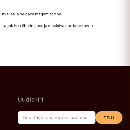
b turvalise ja mugava magamispinna.
ill tagab hea õhuringluse ja meeldiva une keskkonna.
.
Uudiskiri
TELLI