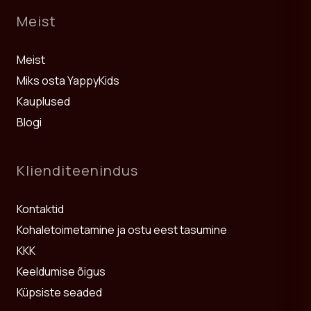
Meist
Meist
Miks osta YappyKids
Kauplused
Blogi
Klienditeenindus
Kontaktid
Kohaletoimetamine ja ostu eest tasumine
KKK
Keeldumise õigus
Küpsiste seaded