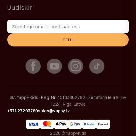
Uudiskiri
TELLI
SIA Yappy Kids · Reg. Nr. 40103862792 · Zemitāna iela 9, LV-
1024, Rīga, Latvia
+371 27293780
sales@yappy.lv
2026 © YappyKids