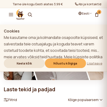
Tarne üle kogu Eesti alates 3,99 €
Abi ja kontaktid
0
Eesti
Cookies
Me kasutame oma ja kolmandate osapoolte küpsiseid, et
salvestada teie ostuajalugu ja koguda teavet varem
ostetud toodete kohta, et soovitada teisi tooteid, mis
meie arvates võiksid teid huvitada. Meie küpsiste poliitika
kohta lisateabe saamiseks klõpsake nupule "Lisateave".
Keela kõik
Nõustu kõigiga
Lisateave
Võite nõustuda kõigi küpsiste kasutamisega, klõpsates
nupule "Nõustu kõigiga" või lükata need tagasi,
klõpsates nupule "Keela kõik". Kui veebisaidi kasutaja
Laste tekid ja padjad
klõpsab nupule "Keela kõik", salvestatakse veebisaidil
veebisaidi toimimiseks vajalikud tehnilised küpsised, mille
Filtrid
Kõige populaarsem
kasutamiseks ei ole vaja kasutaja nõusolekut.