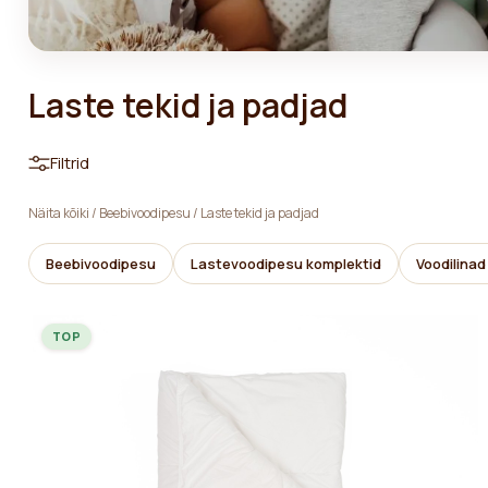
Laste tekid ja padjad
Filtrid
Näita kõiki
/
Beebivoodipesu
/
Laste tekid ja padjad
Beebivoodipesu
Lastevoodipesu komplektid
Voodilina
TOP