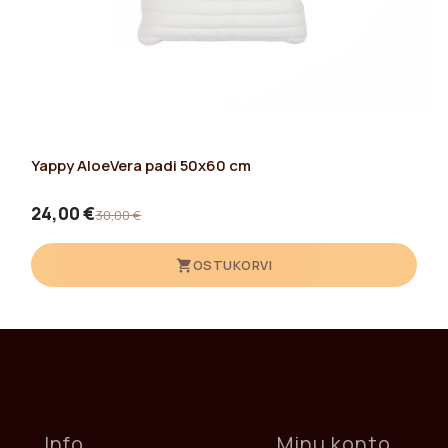
Yappy AloeVera padi 50x60 cm
24,00 €
30,00 €
OSTUKORVI
Info
Minu konto