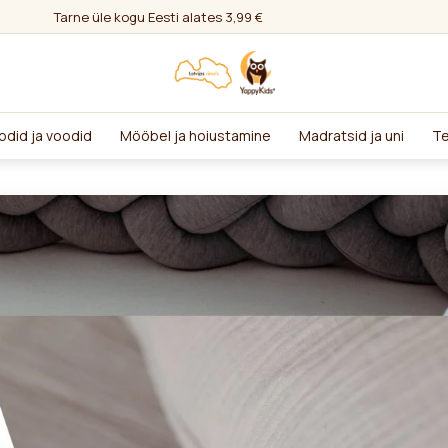
Tarne üle kogu Eesti alates 3,99 €
odid ja voodid
Mööbel ja hoiustamine
Madratsid ja uni
Te