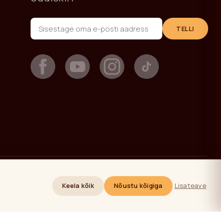
TELLI
+371 27293780
sales@yappy.lv
Keela kõik
Nõustu kõigiga
Lisateave