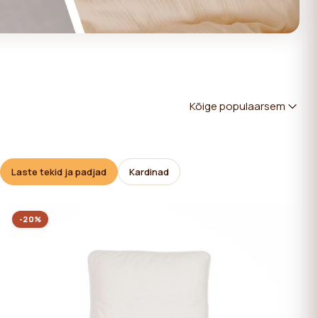
Kõige populaarsem
Laste tekid ja padjad
Kardinad
-20%