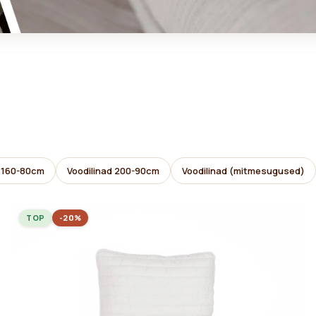
d 160-80cm
Voodilinad 200-90cm
Voodilinad (mitmesugused)
TOP
-20%