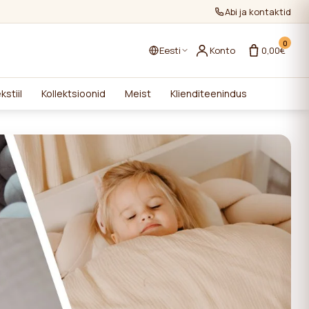
Abi ja kontaktid
0
Eesti
Konto
0,00€
kstiil
Kollektsioonid
Meist
Klienditeenindus