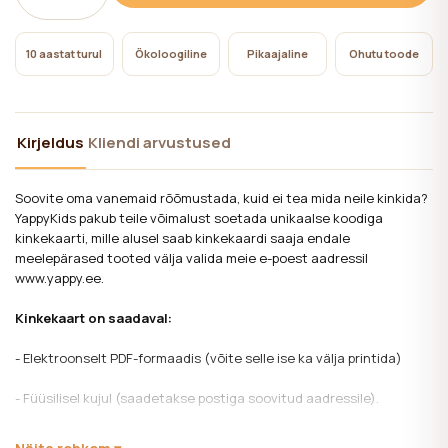
10 aastat turul
Ökoloogiline
Pikaajaline
Ohutu toode
Kirjeldus
Kliendi arvustused
Soovite oma vanemaid rõõmustada, kuid ei tea mida neile kinkida?
YappyKids pakub teile võimalust soetada unikaalse koodiga
kinkekaarti, mille alusel saab kinkekaardi saaja endale
meelepärased tooted välja valida meie e-poest aadressil
www.yappy.ee.
Kinkekaart on saadaval:
- Elektroonselt PDF-formaadis (võite selle ise ka välja printida)
- Füüsilisel kujul (saadetakse postiga soovitud aadressile).
Kinkekaart kehtib 6-kuud.