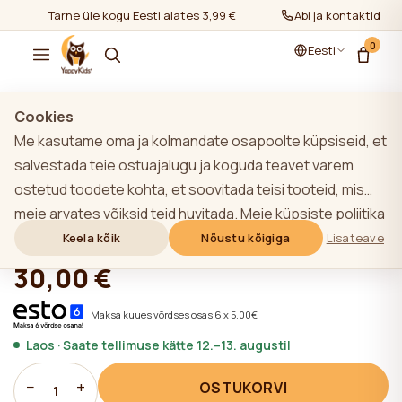
Tarne üle kogu Eesti alates 3,99 €
Abi ja kontaktid
0
Eesti
Näita kõiki
/
Kinkekaardid
Cookies
Me kasutame oma ja kolmandate osapoolte küpsiseid, et
salvestada teie ostuajalugu ja koguda teavet varem
ostetud toodete kohta, et soovitada teisi tooteid, mis
Kinkekaart 30 EUR
meie arvates võiksid teid huvitada. Meie küpsiste poliitika
kohta lisateabe saamiseks klõpsake nupule "Lisateave".
Keela kõik
Nõustu kõigiga
Lisateave
★★★★★
★★★★★
4,9 (22)
Võite nõustuda kõigi küpsiste kasutamisega, klõpsates
30,00 €
nupule "Nõustu kõigiga" või lükata need tagasi,
klõpsates nupule "Keela kõik". Kui veebisaidi kasutaja
Maksa kuues võrdses osas 6 x 5.00€
klõpsab nupule "Keela kõik", salvestatakse veebisaidil
Laos · Saate tellimuse kätte 12.–13. augustil
veebisaidi toimimiseks vajalikud tehnilised küpsised, mille
kasutamiseks ei ole vaja kasutaja nõusolekut.
−
+
OSTUKORVI
1