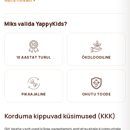
Näita rohkem
Tellimuse vormistamisel andke meile palun teada, kuidas me saame
Miks valida YappyKids?
kinkekaardi teieni toimetada: elektroonselt e-maili teel PDF
formaadis või füüsilisel kujul postiga. Kui soovite kinkekaardi saada
füüsilisel kujul, valige “Delivery” ning sisestage soovitud aadress
(kinkekaart jõuab teieni 2-4 tööpäeva jooksul).
10 AASTAT TURUL
ÖKOLOOGILINE
PIKAAJALINE
OHUTU TOODE
Korduma kippuvad küsimused (KKK)
Siit leiate vastused kõige sagedamini esitatavatele küsimustele