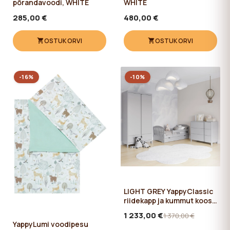
põrandavoodi, WHITE
WHITE
285,00 €
480,00 €
OSTUKORVI
OSTUKORVI
-16%
-10%
LIGHT GREY YappyClassic
riidekapp ja kummut koos
YappyLux noortevoodiga
1 233,00 €
1 370,00 €
YappyLumi voodipesu