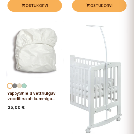
OSTUKORVI
OSTUKORVI
YappyShield vetthülgav
voodilina alt kummiga
120*60
25,00 €