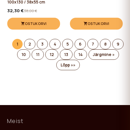
100x130 / 38x55 cm
32,30 €
38,00 €
OSTUKORVI
OSTUKORVI
1
2
3
4
5
6
7
8
9
10
11
12
13
14
Järgmine »
Lõpp »»
Meist