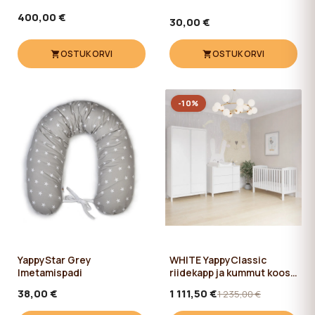
400,00 €
30,00 €
OSTUKORVI
OSTUKORVI
-10%
YappyStar Grey
WHITE YappyClassic
Imetamispadi
riidekapp ja kummut koos
YappyQu beebivoodiga
38,00 €
1 111,50 €
1 235,00 €