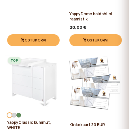
YappyDome baldahiini
raamistik
20,00 €
OSTUKORVI
OSTUKORVI
TOP
YappyClassic kummut,
Kinkekaart 30 EUR
WHITE