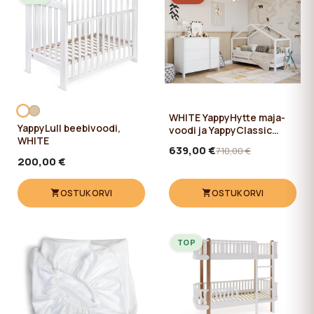
WHITE YappyHytte maja-
YappyLull beebivoodi,
voodi ja YappyClassic
WHITE
kummut
639,00 €
710,00 €
200,00 €
OSTUKORVI
OSTUKORVI
TOP