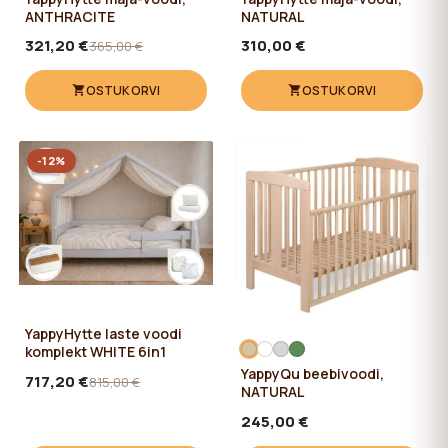
ANTHRACITE
NATURAL
321,20 €
310,00 €
365,00 €
OSTUKORVI
OSTUKORVI
-12%
YappyHytte laste voodi
komplekt WHITE 6in1
YappyQu beebivoodi,
717,20 €
815,00 €
NATURAL
245,00 €