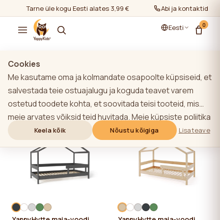
Tarne üle kogu Eesti alates 3,99 €
Abi ja kontaktid
0
Eesti
Cookies
Me kasutame oma ja kolmandate osapoolte küpsiseid, et
Kõik tooted
salvestada teie ostuajalugu ja koguda teavet varem
ostetud toodete kohta, et soovitada teisi tooteid, mis
Filtrid
Kõige populaarsem
meie arvates võiksid teid huvitada. Meie küpsiste poliitika
kohta lisateabe saamiseks klõpsake nupule "Lisateave".
Keela kõik
Nõustu kõigiga
Lisateave
-12%
Võite nõustuda kõigi küpsiste kasutamisega, klõpsates
nupule "Nõustu kõigiga" või lükata need tagasi,
klõpsates nupule "Keela kõik". Kui veebisaidi kasutaja
klõpsab nupule "Keela kõik", salvestatakse veebisaidil
veebisaidi toimimiseks vajalikud tehnilised küpsised, mille
kasutamiseks ei ole vaja kasutaja nõusolekut.
YappyHytte maja-voodi,
YappyHytte maja-voodi,