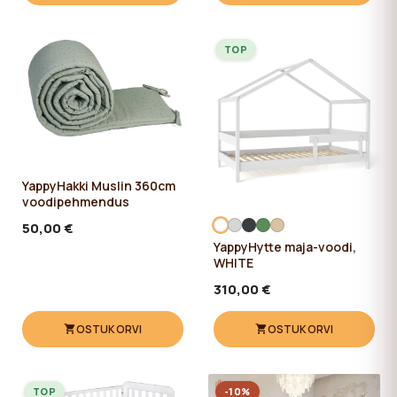
TOP
YappyHakki Muslin 360cm
voodipehmendus
50,00 €
YappyHytte maja-voodi,
WHITE
310,00 €
OSTUKORVI
OSTUKORVI
TOP
-10%