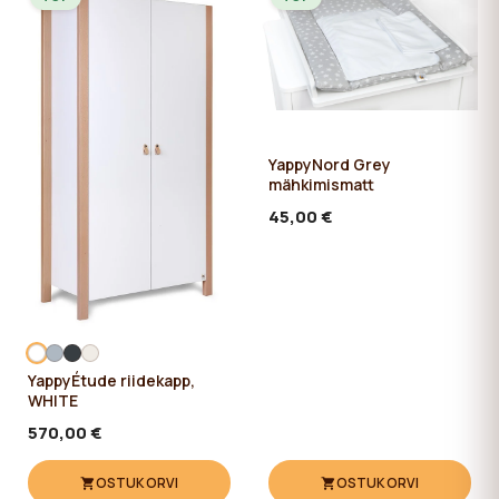
YappyNord Grey
mähkimismatt
45,00 €
YappyÉtude riidekapp,
WHITE
570,00 €
OSTUKORVI
OSTUKORVI