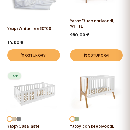
YappyEtude narivoodi,
WHITE
YappyWhite lina 80*60
980,00 €
14,00 €
OSTUKORVI
OSTUKORVI
TOP
YappyCasa laste
YappyIcon beebivoodi,