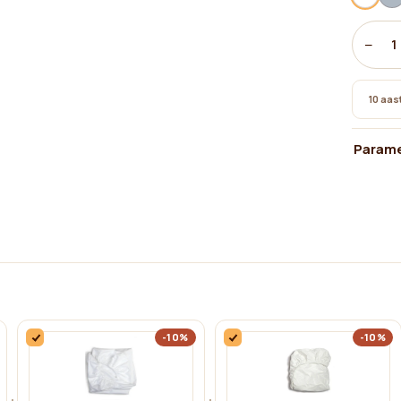
−
1
10 aast
Parame
-10%
-10%