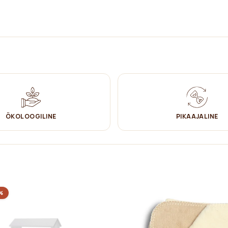
 saab paigaldada nurga all.
lik täiesti eemaldada, mis muudab võrevoodi palju mugavamaks.
ÖKOLOOGILINE
PIKAAJALINE
%