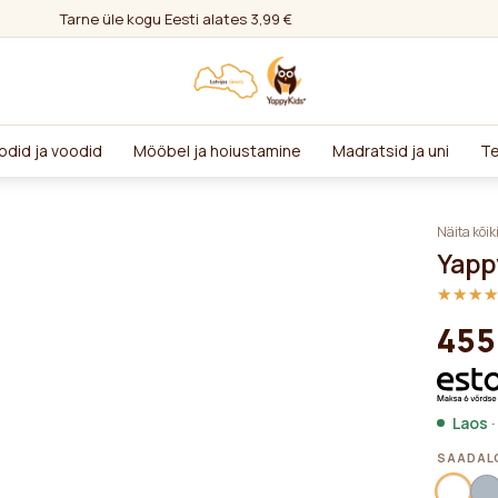
Tarne üle kogu Eesti alates 3,99 €
odid ja voodid
Mööbel ja hoiustamine
Madratsid ja uni
Te
Näita kõik
Yapp
★★★
★★★
455
Laos ·
SAADALO