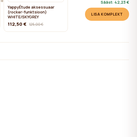
+
Sääst:
42,23 €
YappyÉtude aksessuaar
(rocker-funktsioon)
LISA KOMPLEKT
WHITE/SKYGREY
112,50 €
125,00 €