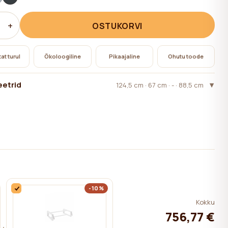
+
OSTUKORVI
at turul
Ökoloogiline
Pikaajaline
Ohutu toode
etrid
124,5 сm · 67 сm · - · 88,5 сm
-10%
Kokku
756,77 €