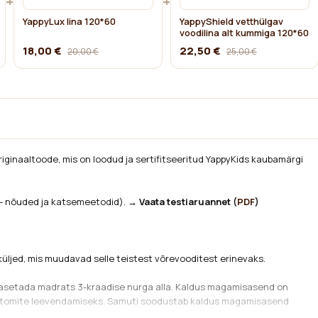
+
+
YappyLux lina 120*60
YappyShield vetthülgav
voodilina alt kummiga 120*60
18,00 €
22,50 €
20,00 €
25,00 €
riginaaltoode, mis on loodud ja sertifitseeritud YappyKids kaubamärgi
- nõuded ja katsemeetodid).
→ Vaata testiaruannet (
PDF
)
ljed, mis muudavad selle teistest võrevooditest erinevaks.
ik asetada madrats 3-kraadise nurga alla. Kaldus magamisasend on
mptomite leevendamiseks. Samuti soodustab kaldus magamisasend