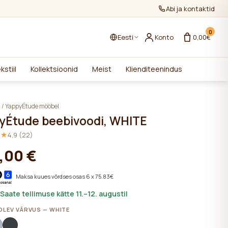
Abi ja kontaktid
0
Eesti
Konto
0,00€
kstiil
Kollektsioonid
Meist
Klienditeenindus
i
/
YappyÉtude mööbel
yÉtude beebivoodi, WHITE
★★
★★
4,9 (22)
,00 €
Maksa kuues võrdses osas 6 x 75.83€
 Saate tellimuse kätte 11.–12. augustil
LEV VÄRVUS — WHITE