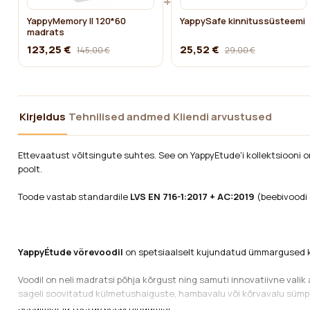
+
YappyMemory II 120*60
YappySafe kinnitussüsteemi
madrats
123,25 €
25,52 €
145,00 €
29,00 €
Kirjeldus
Tehnilised andmed
Kliendi arvustused
Ettevaatust võltsingute suhtes. See on YappyEtude'i kollektsiooni o
poolt.
Toode vastab standardile
LVS EN 716-1:2017 + AC:2019
(beebivoodi 
YappyÉtude võrevoodil
on spetsiaalselt kujundatud ümmargused kü
Voodil on neli madratsi põhja kõrgust ning samuti innovatiivne val
sageli soovitatud külmetushaiguste, hambavalu või kõrvavalu sü
seedimist ja toetab beebi hingamist.