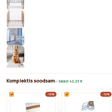
Komplektis soodsam
— Sääst
42,23 €
-15%
-12%