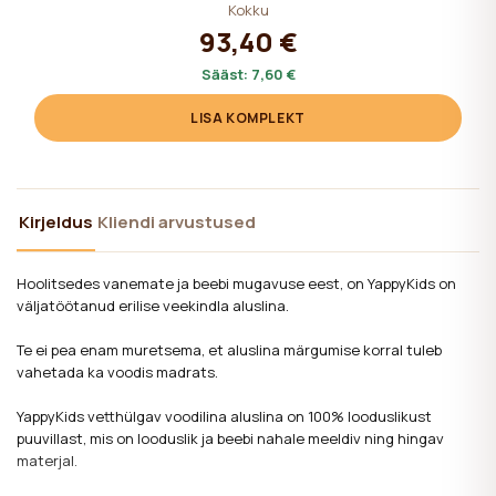
Kokku
93,40 €
Sääst:
7,60 €
LISA KOMPLEKT
Kirjeldus
Kliendi arvustused
Hoolitsedes vanemate ja beebi mugavuse eest, on YappyKids on
väljatöötanud erilise veekindla aluslina.
Te ei pea enam muretsema, et aluslina märgumise korral tuleb
vahetada ka voodis madrats.
YappyKids vetthülgav voodilina aluslina on 100% looduslikust
puuvillast, mis on looduslik ja beebi nahale meeldiv ning hingav
materjal.