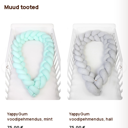
Muud tooted
YappyGum
YappyGum
voodipehmendus, mint
voodipehmendus, hall
75,00 €
75,00 €