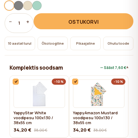
−
+
OSTUKORVI
1
10 aastat turul
Ökoloogiline
Pikaajaline
Ohutu toode
Komplektis soodsam
▾
— Sääst
7,60 €
-10%
-10%
YappyStar White
YappyAmazon Mustard
voodipesu 100x130 /
voodipesu 100x130 /
38x55 cm
38x55 cm
34,20 €
34,20 €
38,00 €
38,00 €