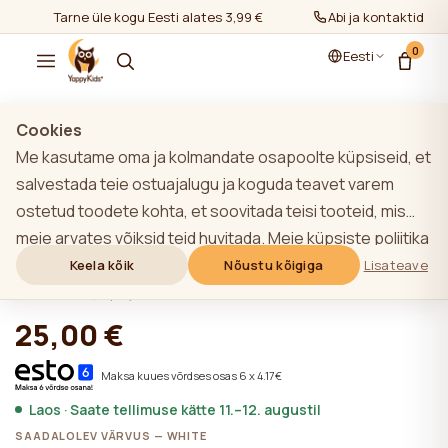
Tarne üle kogu Eesti alates 3,99 €
Abi ja kontaktid
0
Eesti
Näita kõiki
/
Voodipesu vastsündinutele
/
Voodilinad 120-60cm
Cookies
Me kasutame oma ja kolmandate osapoolte küpsiseid, et
salvestada teie ostuajalugu ja koguda teavet varem
ostetud toodete kohta, et soovitada teisi tooteid, mis
YappyShield vetthülgav voodilina alt
meie arvates võiksid teid huvitada. Meie küpsiste poliitika
kummiga 120*60
kohta lisateabe saamiseks klõpsake nupule "Lisateave".
Keela kõik
Nõustu kõigiga
Lisateave
Võite nõustuda kõigi küpsiste kasutamisega, klõpsates
★★★★★
★★★★★
4,9 (22)
nupule "Nõustu kõigiga" või lükata need tagasi,
25,00 €
klõpsates nupule "Keela kõik". Kui veebisaidi kasutaja
klõpsab nupule "Keela kõik", salvestatakse veebisaidil
Maksa kuues võrdses osas 6 x 4.17€
veebisaidi toimimiseks vajalikud tehnilised küpsised, mille
Laos · Saate tellimuse kätte 11.–12. augustil
kasutamiseks ei ole vaja kasutaja nõusolekut.
SAADALOLEV VÄRVUS — WHITE