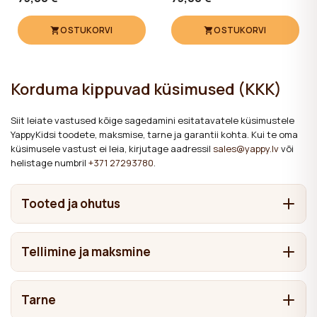
OSTUKORVI
OSTUKORVI
Korduma kippuvad küsimused (KKK)
Siit leiate vastused kõige sagedamini esitatavatele küsimustele
YappyKidsi toodete, maksmise, tarne ja garantii kohta. Kui te oma
küsimusele vastust ei leia, kirjutage aadressil
sales@yappy.lv
või
helistage numbril
+371 27293780
.
Tooted ja ohutus
Millest on YappyKidsi mööbel valmistatud?
Tellimine ja maksmine
See sõltub konkreetsest tootest. Beebivoodid ja voodid
Kus YappyKidsi tooteid valmistatakse?
valmistame täispuidust — männist, kasest, pöögist ja
Kuidas tellimust esitada?
tammest. Kummutites ja riidekappides kasutatakse lisaks
Tarne
Lätis. Siin asuvad meie peamised tehased, osa toodangust
täispuidule ka MDF-i ja lamineeritud plaate. Konkreetse
Millega on mööbel viimistletud ja kas see on lapsele
Tellimuse saab esitada neljal viisil:
valmistatakse Eestis ning üksikud tooted partnertehastes