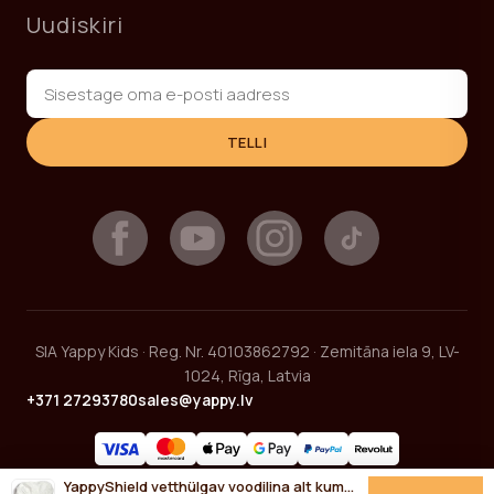
Uudiskiri
TELLI
SIA Yappy Kids · Reg. Nr. 40103862792 · Zemitāna iela 9, LV-
1024, Rīga, Latvia
+371 27293780
sales@yappy.lv
2026 © YappyKids
YappyShield vetthülgav voodilina alt kummiga 120*60