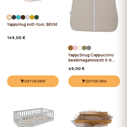
YappyHug kott-tool, BEIGE
149,00 €
YappySnug Cappuccino
beebimagamiskott 0-6
kuud / 60 cm
49,00 €
OSTUKORVI
OSTUKORVI