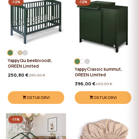
-12%
-12%
YappyQu beebivoodi,
GREEN Limited
YappyClassic kummut,
GREEN Limited
250,80 €
285,00 €
396,00 €
450,00 €
OSTUKORVI
OSTUKORVI
-11%