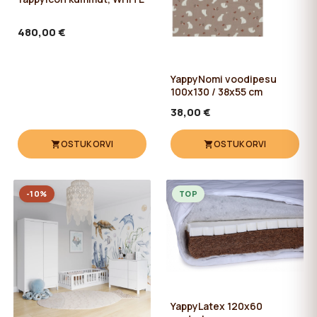
480,00 €
YappyNomi voodipesu
100x130 / 38x55 cm
38,00 €
OSTUKORVI
OSTUKORVI
-10%
TOP
YappyLatex 120x60