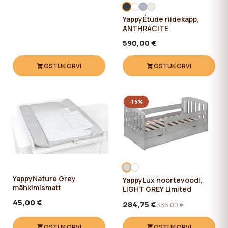
YappyÉtude riidekapp,
ANTHRACITE
590,00 €
OSTUKORVI
OSTUKORVI
-15%
YappyNature Grey
YappyLux noortevoodi,
mähkimismatt
LIGHT GREY Limited
45,00 €
284,75 €
335,00 €
OSTUKORVI
OSTUKORVI