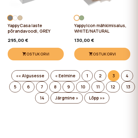
YappyCasa laste
YappyIcon mähkimisalus,
põrandavoodi, GREY
WHITE/NATURAL
295,00 €
130,00 €
OSTUKORVI
OSTUKORVI
«« Algusesse
« Eelmine
1
2
3
4
5
6
7
8
9
10
11
12
13
14
Järgmine »
Lõpp »»