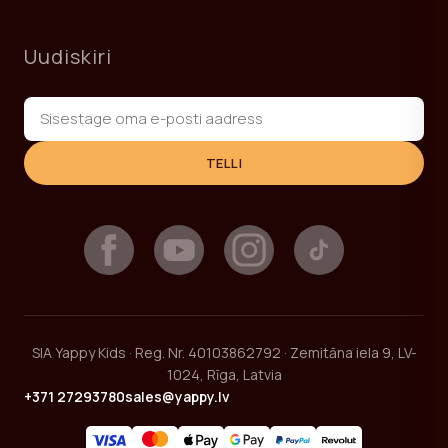
Uudiskiri
TELLI
SIA Yappy Kids · Reg. Nr. 40103862792 · Zemitāna iela 9, LV-
1024, Rīga, Latvia
+371 27293780
sales@yappy.lv