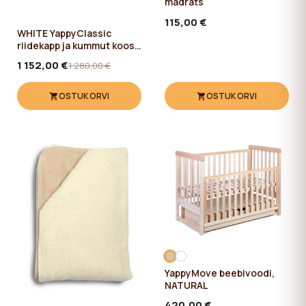
madrats
115,00 €
WHITE YappyClassic
riidekapp ja kummut koos
YappyCasa laste
1 152,00 €
1 280,00 €
põrandavoodiga
OSTUKORVI
OSTUKORVI
YappyMove beebivoodi,
NATURAL
420,00 €