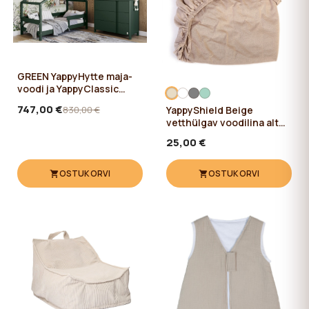
GREEN YappyHytte maja-
voodi ja YappyClassic
kummut
747,00 €
830,00 €
YappyShield Beige
vetthülgav voodilina alt
kummiga 120*60
25,00 €
OSTUKORVI
OSTUKORVI