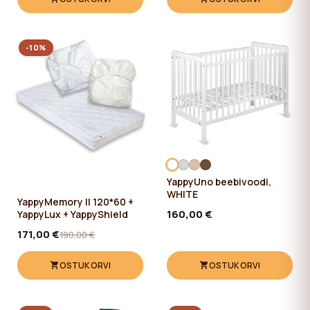
-10%
YappyUno beebivoodi,
WHITE
YappyMemory II 120*60 +
160,00 €
YappyLux + YappyShield
171,00 €
190,00 €
OSTUKORVI
OSTUKORVI