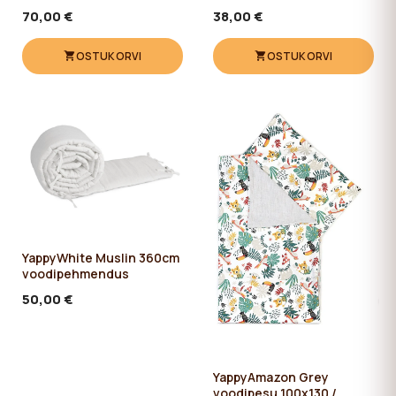
70,00 €
38,00 €
OSTUKORVI
OSTUKORVI
YappyWhite Muslin 360cm
voodipehmendus
50,00 €
YappyAmazon Grey
voodipesu 100x130 /