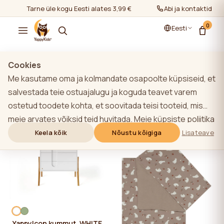
Tarne üle kogu Eesti alates 3,99 €
Abi ja kontaktid
0
Eesti
Cookies
Me kasutame oma ja kolmandate osapoolte küpsiseid, et
Kõik tooted
salvestada teie ostuajalugu ja koguda teavet varem
ostetud toodete kohta, et soovitada teisi tooteid, mis
Filtrid
Kõige populaarsem
meie arvates võiksid teid huvitada. Meie küpsiste poliitika
kohta lisateabe saamiseks klõpsake nupule "Lisateave".
Keela kõik
Nõustu kõigiga
Lisateave
Võite nõustuda kõigi küpsiste kasutamisega, klõpsates
nupule "Nõustu kõigiga" või lükata need tagasi,
klõpsates nupule "Keela kõik". Kui veebisaidi kasutaja
klõpsab nupule "Keela kõik", salvestatakse veebisaidil
veebisaidi toimimiseks vajalikud tehnilised küpsised, mille
kasutamiseks ei ole vaja kasutaja nõusolekut.
YappyIcon kummut, WHITE