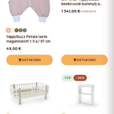
beebivoodi kummutj a
riidekapp
1 341,00 €
1 490,00 €
YappyBuzz Petale laste
magamiskott 1-3 a / 87 cm
49,00 €
OSTUKORVI
OSTUKORVI
TOP
-30%