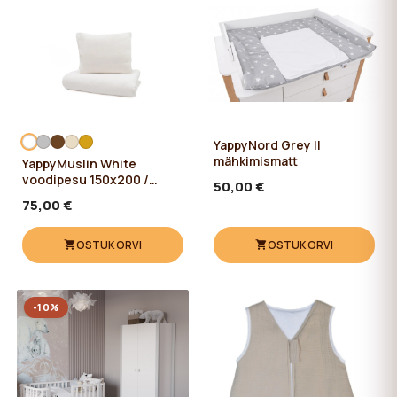
YappyNord Grey II
mähkimismatt
YappyMuslin White
voodipesu 150x200 /
50,00 €
50x60 cm
75,00 €
OSTUKORVI
OSTUKORVI
-10%