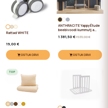
ANTHRACITE YappyÉtude
beebivoodi kummutj a
Rattad WHITE
riidekapp
1 381,50 €
1 535,00 €
19,00 €
OSTUKORVI
OSTUKORVI
TOP