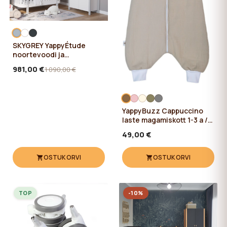
SKYGREY YappyÉtude
noortevoodi ja
YappyÉtude riidekapp
981,00 €
1 090,00 €
YappyBuzz Cappuccino
laste magamiskott 1-3 a /
87 cm
49,00 €
OSTUKORVI
OSTUKORVI
TOP
-10%