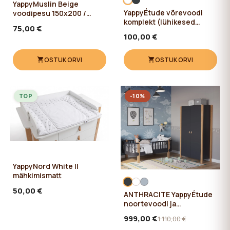
YappyMuslin Beige
YappyÉtude võrevoodi
voodipesu 150x200 /
komplekt (lühikesed
50x60 cm
75,00 €
küljed ja madratsi alus)
100,00 €
WHITE/SKYGREY
OSTUKORVI
OSTUKORVI
TOP
-10%
YappyNord White II
mähkimismatt
50,00 €
ANTHRACITE YappyÉtude
noortevoodi ja
YappyÉtude riidekapp
999,00 €
1 110,00 €