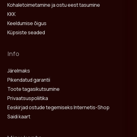
Kohaletoimetamine ja ostu eest tasumine
KKK
Keeldumise õigus
Küpsiste seaded
Info
Järelmaks
Pikendatud garantii
Toote tagasikutsumine
Privaatsuspoliitika
Eeskirjad ostude tegemiseks Internetis-Shop
Saidi kaart