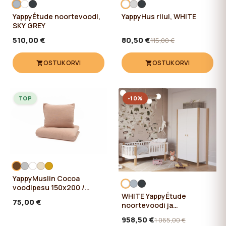
YappyÉtude noortevoodi,
YappyHus riiul, WHITE
SKY GREY
510,00 €
80,50 €
115,00 €
OSTUKORVI
OSTUKORVI
TOP
-10%
YappyMuslin Cocoa
voodipesu 150x200 /
WHITE YappyÉtude
50x60 cm
75,00 €
noortevoodi ja
YappyÉtude riidekapp
958,50 €
1 065,00 €