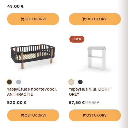
49,00 €
OSTUKORVI
OSTUKORVI
-30%
YappyÉtude noortevoodi,
YappyHus riiul, LIGHT
ANTHRACITE
GREY
520,00 €
87,50 €
125,00 €
OSTUKORVI
OSTUKORVI