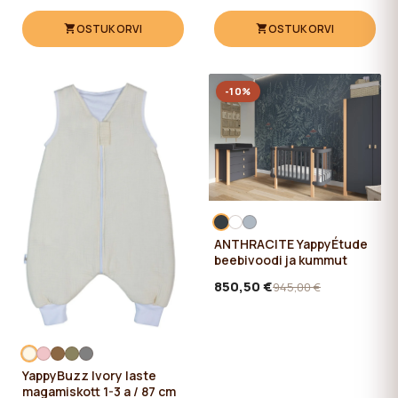
OSTUKORVI
OSTUKORVI
-10%
ANTHRACITE YappyÉtude
beebivoodi ja kummut
850,50 €
945,00 €
YappyBuzz Ivory laste
magamiskott 1-3 a / 87 cm