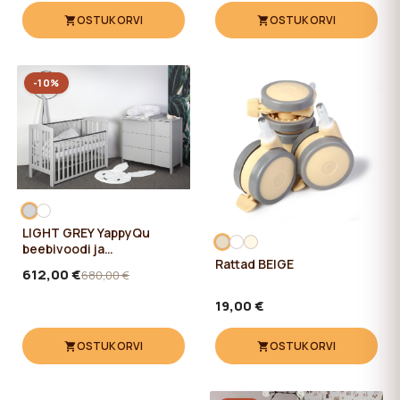
OSTUKORVI
OSTUKORVI
-10%
LIGHT GREY YappyQu
beebivoodi ja
Rattad BEIGE
YappyClassic kummut
612,00 €
680,00 €
19,00 €
OSTUKORVI
OSTUKORVI