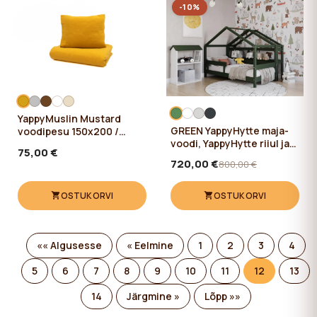
-10%
YappyMuslin Mustard
GREEN YappyHytte maja-
voodipesu 150x200 /
voodi, YappyHytte riiul ja
50x60 cm
75,00 €
YappyHus riiul
720,00 €
800,00 €
OSTUKORVI
OSTUKORVI
«« Algusesse
« Eelmine
1
2
3
4
5
6
7
8
9
10
11
12
13
14
Järgmine »
Lõpp »»