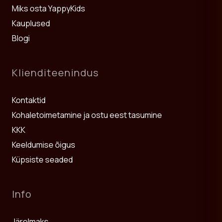
kui ka suurematele lastele ning püsib stiilne aastaid.
Miks osta YappyKids
Kauplused
Vaadake ka seotud kategooriaid:
Beebivoodid
,
Kummutid
ja
Riidekapid
.
Blogi
Klienditeenindus
Kontaktid
Kohaletoimetamine ja ostu eest tasumine
KKK
Keeldumise õigus
Küpsiste seaded
Info
Järelmaks