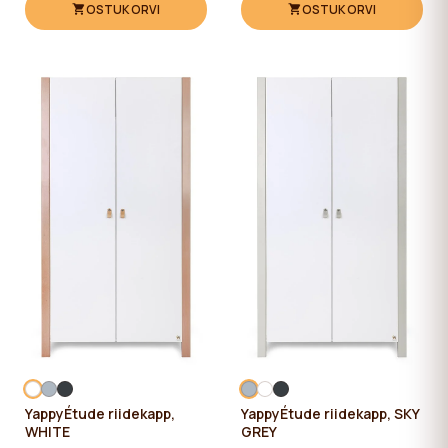
OSTUKORVI
OSTUKORVI
YappyÉtude riidekapp,
YappyÉtude riidekapp, SKY
WHITE
GREY