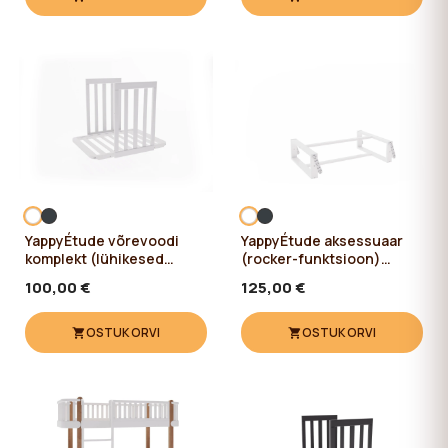
YappyÉtude võrevoodi
YappyÉtude aksessuaar
komplekt (lühikesed
(rocker-funktsioon)
küljed ja madratsi alus)
WHITE/SKYGREY
100,00 €
125,00 €
WHITE/SKYGREY
OSTUKORVI
OSTUKORVI