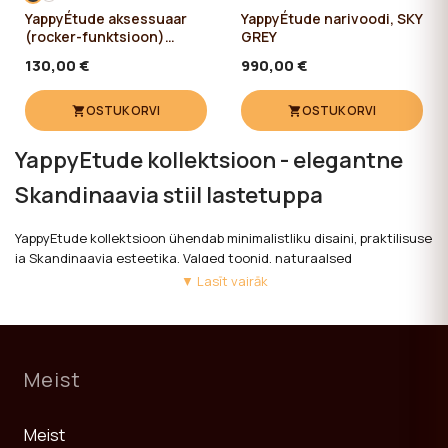
YappyÉtude aksessuaar
YappyÉtude narivoodi, SKY
(rocker-funktsioon)
GREY
ANTHRACITE
130,00 €
990,00 €
OSTUKORVI
OSTUKORVI
YappyEtude kollektsioon - elegantne
Skandinaavia stiil lastetuppa
YappyEtude kollektsioon ühendab minimalistliku disaini, praktilisuse
ja Skandinaavia esteetika. Valged toonid, naturaalsed
puidudetailid ja puhtad vormid loovad hubase ning valgusküllase
▼ Lasīt vairāk
lastetoa.
YappyEtude mööbel on valmistatud FSC-sertifikaadiga
männipuidust ning vastab Euroopa ohutusstandarditele.
Meist
Kollektsiooni kuuluvad beebivoodid, kummutid, riidekapid ja muud
sobivad mööbliesemed.
Meist
YappyEtude aitab luua ajatu sisekujunduse, mis sobib nii beebidele