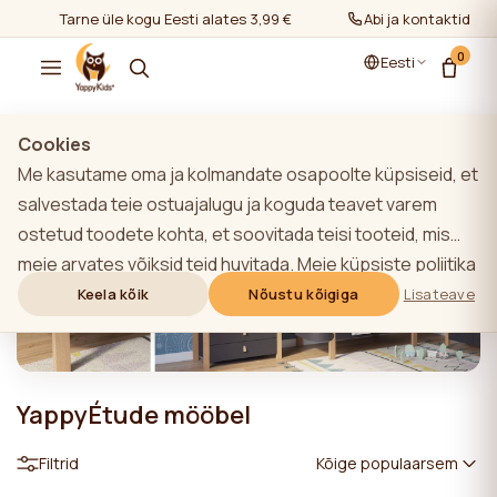
Tarne üle kogu Eesti alates 3,99 €
Abi ja kontaktid
0
Eesti
Cookies
Me kasutame oma ja kolmandate osapoolte küpsiseid, et
salvestada teie ostuajalugu ja koguda teavet varem
ostetud toodete kohta, et soovitada teisi tooteid, mis
meie arvates võiksid teid huvitada. Meie küpsiste poliitika
kohta lisateabe saamiseks klõpsake nupule "Lisateave".
Keela kõik
Nõustu kõigiga
Lisateave
Võite nõustuda kõigi küpsiste kasutamisega, klõpsates
nupule "Nõustu kõigiga" või lükata need tagasi,
klõpsates nupule "Keela kõik". Kui veebisaidi kasutaja
YappyÉtude mööbel
klõpsab nupule "Keela kõik", salvestatakse veebisaidil
veebisaidi toimimiseks vajalikud tehnilised küpsised, mille
Filtrid
Kõige populaarsem
kasutamiseks ei ole vaja kasutaja nõusolekut.