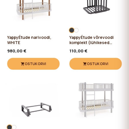
YappyÉtude narivoodi,
YappyÉtude võrevoodi
WHITE
komplekt (lühikesed
küljed ja madratsi alus)
980,00 €
110,00 €
ANTHRACITE
OSTUKORVI
OSTUKORVI