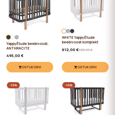
WHITE YappyÉtude
beebivoodi komplekt
YappyÉtude beebivoodi,
ANTHRACITE
612,00 €
680,00 €
495,00 €
OSTUKORVI
OSTUKORVI
-10%
-10%