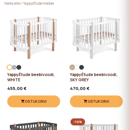
Näita kõiki
/
YappyÉtude mööbel
YappyÉtude beebivoodi,
YappyÉtude beebivoodi,
WHITE
SKY GREY
455,00 €
470,00 €
OSTUKORVI
OSTUKORVI
-10%