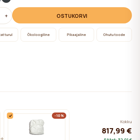
+
OSTUKORVI
at turul
Ökoloogiline
Pikaajaline
Ohutu toode
-10%
Kokku
817,99 €
+
Sääst:
32,01 €