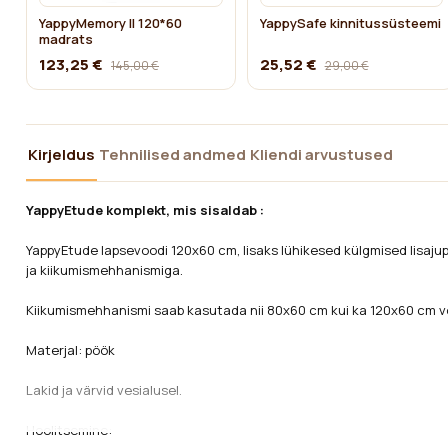
YappyMemory II 120*60
YappySafe kinnitussüsteemi
madrats
123,25 €
25,52 €
145,00 €
29,00 €
Kirjeldus
Tehnilised andmed
Kliendi arvustused
YappyEtude komplekt, mis sisaldab :
YappyEtude lapsevoodi 120x60 cm, lisaks lühikesed külgmised lisajup
ja kiikumismehhanismiga.
Kiikumismehhanismi saab kasutada nii 80x60 cm kui ka 120x60 cm v
Materjal:
pöök
Lakid ja värvid vesialusel.
Hoolitsemine: