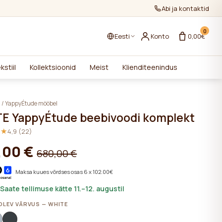
Abi ja kontaktid
0
Eesti
Konto
0,00€
kstiil
Kollektsioonid
Meist
Klienditeenindus
i
/
YappyÉtude mööbel
E YappyÉtude beebivoodi komplekt
★★
★★
4,9 (22)
,00 €
680,00 €
Maksa kuues võrdses osas 6 x 102.00€
 Saate tellimuse kätte 11.–12. augustil
LEV VÄRVUS — WHITE