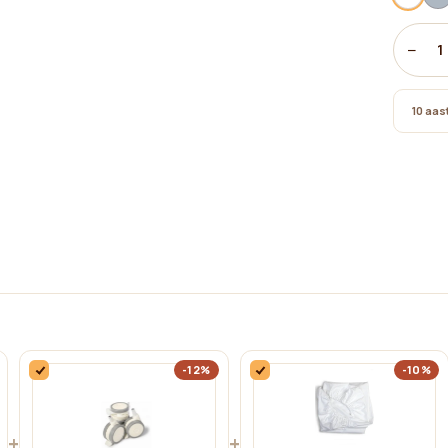
−
1
10 aast
-12%
-10%
+
+