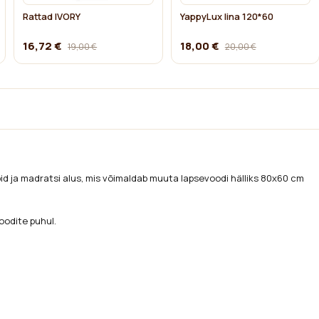
Rattad IVORY
YappyLux lina 120*60
16,72 €
18,00 €
19,00 €
20,00 €
id ja madratsi alus, mis võimaldab muuta lapsevoodi hälliks 80x60 cm
oodite puhul.