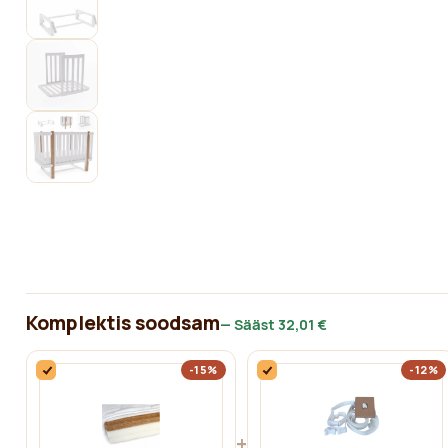
Komplektis soodsam
— Sääst
32,01 €
-15%
-12%
+