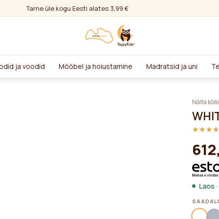
Tarne üle kogu Eesti alates 3,99 €
odid ja voodid
Mööbel ja hoiustamine
Madratsid ja uni
Te
Näita kõik
WHIT
★★★
★★★
612
Laos ·
SAADALO