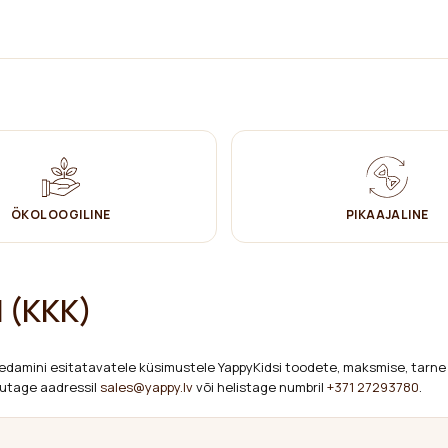
- nõuded ja katsemeetodid).
ÖKOLOOGILINE
PIKAAJALINE
 (KKK)
gedamini esitatavatele küsimustele YappyKidsi toodete, maksmise, tarne 
rjutage aadressil
sales@yappy.lv
või helistage numbril
+371 27293780
.