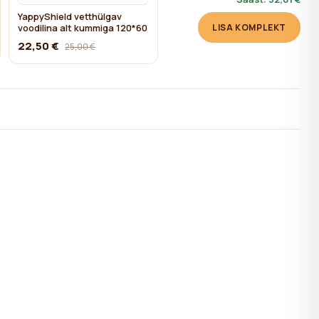
YappyShield vetthülgav
voodilina alt kummiga 120*60
LISA KOMPLEKT
22,50 €
25,00 €