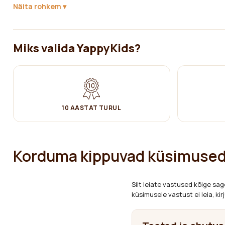
Näita rohkem
✔ Puhastada niiske puuvillase lapiga. Seejärel kuivaks pühkida.
Toode vastab standardile LVS EN 716-1:2017 + AC:2019 (beebivoodi 
Miks valida YappyKids?
10 AASTAT TURUL
Korduma kippuvad küsimused
Siit leiate vastused kõige sa
küsimusele vastust ei leia, ki