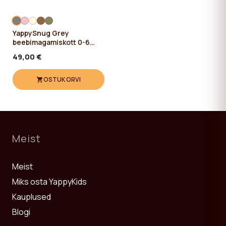
YappySnug Grey
beebimagamiskott 0-6
kuud / 60 cm
49,00 €
OSTUKORVI
Meist
Meist
Miks osta YappyKids
Kauplused
Blogi