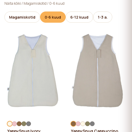
Näita kõiki
/
Magamiskotid
/
0-6 kuud
Magamiskotid
0-6 kuud
6-12 kuud
1-3 a.
YappySnug Ivory
YappySnug Cappuccino