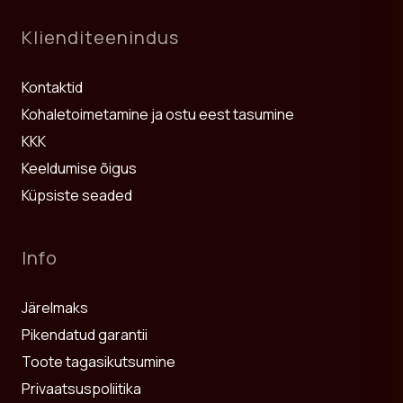
Klienditeenindus
Kontaktid
Kohaletoimetamine ja ostu eest tasumine
KKK
Keeldumise õigus
Küpsiste seaded
Info
Järelmaks
Pikendatud garantii
Toote tagasikutsumine
Privaatsuspoliitika