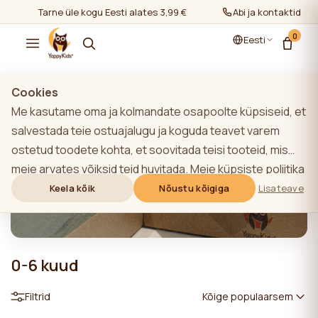
Tarne üle kogu Eesti alates 3,99 €
Abi ja kontaktid
0
Eesti
Cookies
Me kasutame oma ja kolmandate osapoolte küpsiseid, et
salvestada teie ostuajalugu ja koguda teavet varem
ostetud toodete kohta, et soovitada teisi tooteid, mis
meie arvates võiksid teid huvitada. Meie küpsiste poliitika
kohta lisateabe saamiseks klõpsake nupule "Lisateave".
Keela kõik
Nõustu kõigiga
Lisateave
Võite nõustuda kõigi küpsiste kasutamisega, klõpsates
nupule "Nõustu kõigiga" või lükata need tagasi,
klõpsates nupule "Keela kõik". Kui veebisaidi kasutaja
0-6 kuud
klõpsab nupule "Keela kõik", salvestatakse veebisaidil
veebisaidi toimimiseks vajalikud tehnilised küpsised, mille
Filtrid
Kõige populaarsem
kasutamiseks ei ole vaja kasutaja nõusolekut.