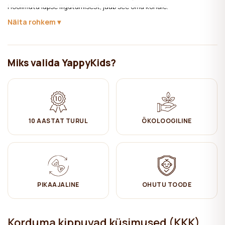
Hoolimata lapse liigutamisest, jääb see oma kohale.
Näita rohkem
Mõõdud:
160 x 80 cm
Hoolitsemine:
Miks valida YappyKids?
✔ Masinpestav 30°C juures
✔ Mitte valgendada
✔ Triikimine keskmisel kuumusel
10 AASTAT TURUL
ÖKOLOOGILINE
✔ Kuivatamiseks panna rippuma
✔ Mitte keemiliselt puhastada
PIKAAJALINE
OHUTU TOODE
Korduma kippuvad küsimused (KKK)