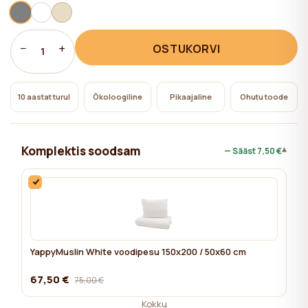
−
+
OSTUKORVI
1
10 aastat turul
Ökoloogiline
Pikaajaline
Ohutu toode
Komplektis soodsam
▾
— Sääst
7,50 €
YappyMuslin White voodipesu 150x200 / 50x60 cm
67,50 €
75,00 €
Kokku