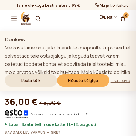
Tarne üle kogu Eesti alates 3,99 €
Abi ja kontaktid
0
Eesti
Näita kõiki
/
Beebivoodipesu
/
Voodilinad 160-80cm
Cookies
Me kasutame oma ja kolmandate osapoolte küpsiseid, et
TOP
salvestada teie ostuajalugu ja koguda teavet varem
ostetud toodete kohta, et soovitada teisi tooteid, mis
YappyShield Grey vetthülgav voodilina
meie arvates võiksid teid huvitada. Meie küpsiste poliitika
alt kummiga 160*80
kohta lisateabe saamiseks klõpsake nupule "Lisateave".
Keela kõik
Nõustu kõigiga
Lisateave
Võite nõustuda kõigi küpsiste kasutamisega, klõpsates
★★★★★
★★★★★
4,9 (22)
nupule "Nõustu kõigiga" või lükata need tagasi,
36,00 €
45,00 €
klõpsates nupule "Keela kõik". Kui veebisaidi kasutaja
klõpsab nupule "Keela kõik", salvestatakse veebisaidil
Maksa kuues võrdses osas 6 x 6.00€
veebisaidi toimimiseks vajalikud tehnilised küpsised, mille
Laos · Saate tellimuse kätte 11.–12. augustil
kasutamiseks ei ole vaja kasutaja nõusolekut.
SAADALOLEV VÄRVUS — GREY