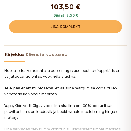
103,50 €
Sääst:
7,50 €
LISA KOMPLEKT
Kirjeldus
Kliendi arvustused
Hoolitsedes vanemate ja beebi mugavuse eest, on YappyKids on
väljatöötanud erilise veekindla aluslina.
Te ei pea enam muretsema, et aluslina märgumise korral tuleb
vahetada ka voodis madrats.
YappyKids vetthülgav voodilina aluslina on 100% looduslikust
puuvillast, mis on looduslik ja beebi nahale meeldiv ning hingav
materjal.
Lina servades olev kumm kinnitub suurepäraselt ümber madratsi,.