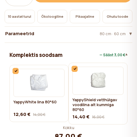
10 aastat turul
Ökoloogiline
Pikaajaline
Ohutu toode
Parameetrid
80 cm · 60 cm
Komplektis soodsam
▾
— Sääst
3,00 €
YappyShield vetthülgav
YappyWhite lina 80*60
voodilina alt kummiga
80*60
12,60 €
14,00 €
14,40 €
16,00 €
Kokku
87,00 €