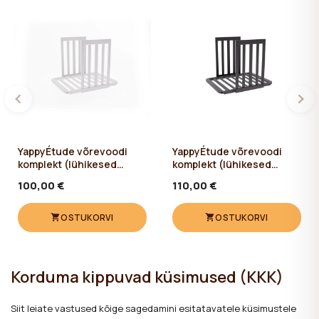
YappyÉtude võrevoodi
YappyÉtude võrevoodi
komplekt (lühikesed
komplekt (lühikesed
küljed ja madratsi alus)
küljed ja madratsi alus)
100,00 €
110,00 €
WHITE/SKYGREY
ANTHRACITE
OSTUKORVI
OSTUKORVI
Korduma kippuvad küsimused (KKK)
Siit leiate vastused kõige sagedamini esitatavatele küsimustele