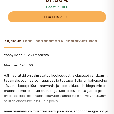
Sääst:
3,00 €
LISA KOMPLEKT
Kirjeldus
Tehnilised andmed
Kliendi arvustused
YappyCoco 80x60 madrats
Mõõdud
:
120 x 60 cm
Hällmadratsid on valmistatud kookoskiust ja elastsed vahtkummi,
tagamaks optimaalse mugavuse ja toetuse. Sellel on kahepoolne
kõvadus koos polüuretaanvahtu ja kookoskiust kihtidega, mis on
eraldatud mittekootud kiududega. Kookoskiu kiht tagab kõrge
ortopeedilise toe ja vastupidavuse, samas kui elastne vahtkumm
säilitab elastsuse ja kuju aja jooksul.
Madratsikate
:
valmistatud 100% puuvillast, tagades mugavuse ja