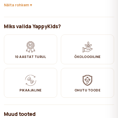
hea õhuringluse.
Näita rohkem
Hoolitsemine (madratsikate):
✔ Masinpestav 30-40°C juures
Miks valida YappyKids?
✔ Mitte valgendada
✔ Triikimine keskmisel kuumusel
✔ Kuivatamiseks panna rippuma
10 AASTAT TURUL
ÖKOLOOGILINE
✔ Mitte keemiliselt puhastada
PIKAAJALINE
OHUTU TOODE
Muud tooted