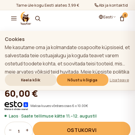
Tarne üle kogu Eesti alates 3,99 €
Abi ja kontaktid
0
Eesti
Näita kõiki
/
Madratsid
/
Madratsid (mitmesugused)
Cookies
Me kasutame oma ja kolmandate osapoolte küpsiseid, et
salvestada teie ostuajalugu ja koguda teavet varem
ostetud toodete kohta, et soovitada teisi tooteid, mis
YappyCoco madrats 80*60
meie arvates võiksid teid huvitada. Meie küpsiste poliitika
kohta lisateabe saamiseks klõpsake nupule "Lisateave".
Keela kõik
Nõustu kõigiga
Lisateave
★★★★★
★★★★★
4,9 (22)
Võite nõustuda kõigi küpsiste kasutamisega, klõpsates
60,00 €
nupule "Nõustu kõigiga" või lükata need tagasi,
klõpsates nupule "Keela kõik". Kui veebisaidi kasutaja
Maksa kuues võrdses osas 6 x 10.00€
klõpsab nupule "Keela kõik", salvestatakse veebisaidil
Laos · Saate tellimuse kätte 11.–12. augustil
veebisaidi toimimiseks vajalikud tehnilised küpsised, mille
kasutamiseks ei ole vaja kasutaja nõusolekut.
−
+
OSTUKORVI
1