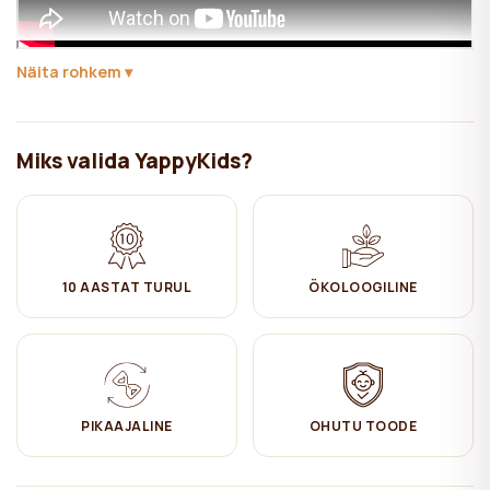
Näita rohkem
Ideaalne täiendus teie lapse tuppa tema lemmikesemete
hoiustamiseks ja eksponeerimiseks. See majakujuline riiul on nii
vastupidav kui ka stiilne.
Miks valida YappyKids?
See riiul sobib ideaalselt
YappyHytte voodiga
ja integreerub
sujuvalt teie lapse toa sisustusega.
Materjal:
FSC sertifikaadiga täismännipuit.
Töödeldud ökoloogilise, lastele ohutu naturaalse puiduvahaga. See
10 AASTAT TURUL
ÖKOLOOGILINE
mitmeotstarbeline materjal tõrjub niiskust, kaitseb mustuse eest
ja annab mööblile kauni läike.
See mööbel on valmistatud FSC sertifikaadiga puidust. FSC
sertifikaat tagab, et tooted pärinevad vastutustundlikult
majandatud metsadest, mis pakuvad keskkonna-, sotsiaalset ja
PIKAAJALINE
OHUTU TOODE
majanduslikku kasu.
Hoolitsemine: