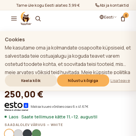
Tarne üle kogu Eesti alates 3,99 €
Abi ja kontaktid
0
Eesti
Näita kõiki
/
Riiulid
Cookies
Me kasutame oma ja kolmandate osapoolte küpsiseid, et
TOP
salvestada teie ostuajalugu ja koguda teavet varem
ostetud toodete kohta, et soovitada teisi tooteid, mis
YappyHytte riiul, WHITE
meie arvates võiksid teid huvitada. Meie küpsiste poliitika
kohta lisateabe saamiseks klõpsake nupule "Lisateave".
Keela kõik
Nõustu kõigiga
Lisateave
★★★★★
★★★★★
4,9 (22)
Võite nõustuda kõigi küpsiste kasutamisega, klõpsates
250,00 €
nupule "Nõustu kõigiga" või lükata need tagasi,
klõpsates nupule "Keela kõik". Kui veebisaidi kasutaja
Maksa kuues võrdses osas 6 x 41.67€
klõpsab nupule "Keela kõik", salvestatakse veebisaidil
Laos · Saate tellimuse kätte 11.–12. augustil
veebisaidi toimimiseks vajalikud tehnilised küpsised, mille
SAADALOLEV VÄRVUS — WHITE
kasutamiseks ei ole vaja kasutaja nõusolekut.