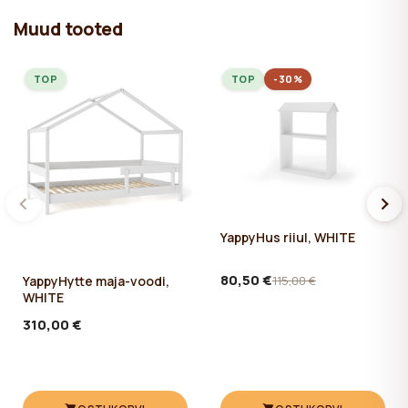
Muud tooted
✔ Puhastada niiske puuvillase lapiga. Seejärel kuivaks pühkida.
TOP
TOP
-30%
YappyHus riiul, WHITE
80,50 €
YappyHytte maja-voodi,
115,00 €
WHITE
310,00 €