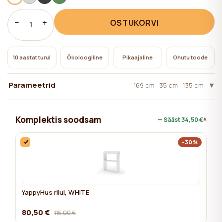
−
+
OSTUKORVI
1
10 aastat turul
Ökoloogiline
Pikaajaline
Ohutu toode
Parameetrid
169 cm · 35 cm · 135 cm
Komplektis soodsam
▾
— Sääst
34,50 €
-30%
YappyHus riiul, WHITE
80,50 €
115,00 €