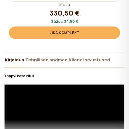
Kokku
330,50 €
Sääst:
34,50 €
LISA KOMPLEKT
Kirjeldus
Tehnilised andmed
Kliendi arvustused
YappyHytte riiul