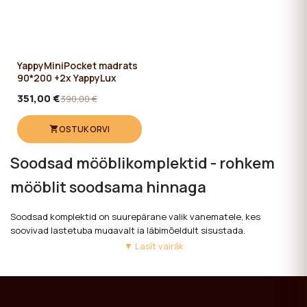
YappyMiniPocket madrats
90*200 +2x YappyLux
351,00 €
390,00 €
OSTUKORVI
Soodsad mööblikomplektid - rohkem
mööblit soodsama hinnaga
Soodsad komplektid on suurepärane valik vanematele, kes
soovivad lastetuba mugavalt ja läbimõeldult sisustada.
Valmiskomplektid ühendavad olulisemad mööbliesemed ühte ostu,
▼ Lasīt vairāk
aidates säästa aega ja raha.
YappyKids valmiskomplektid võivad sisaldada beebivoodit,
kummutit, kappi ja muud omavahel sobivat mööblit. Mööbli