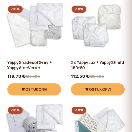
-10%
-10%
YappyShadesofGrey +
2x YappyLux + YappyShield
YappyAloeVera +
160*80
YappyGrey + YappyShield
119,70 €
112,50 €
133,00 €
125,00 €
OSTUKORVI
OSTUKORVI
-10%
-10%