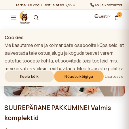
Tarne üle kogu Eesti alates 3,99 €
Abi ja kontaktid
0
Eesti
Cookies
Me kasutame oma ja kolmandate osapoolte küpsiseid, et
salvestada teie ostuajalugu ja koguda teavet varem
ostetud toodete kohta, et soovitada teisi tooteid, mis
meie arvates võiksid teid huvitada. Meie küpsiste poliitika
kohta lisateabe saamiseks klõpsake nupule "Lisateave".
Keela kõik
Nõustu kõigiga
Lisateave
Võite nõustuda kõigi küpsiste kasutamisega, klõpsates
nupule "Nõustu kõigiga" või lükata need tagasi,
klõpsates nupule "Keela kõik". Kui veebisaidi kasutaja
SUUREPÄRANE PAKKUMINE! Valmis
klõpsab nupule "Keela kõik", salvestatakse veebisaidil
veebisaidi toimimiseks vajalikud tehnilised küpsised, mille
komplektid
kasutamiseks ei ole vaja kasutaja nõusolekut.