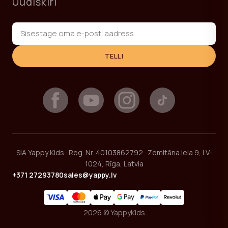
Uudiskiri
TELLI
SIA Yappy Kids · Reg. Nr. 40103862792 · Zemitāna iela 9, LV-
1024, Rīga, Latvia
+371 27293780
sales@yappy.lv
2026 © YappyKids