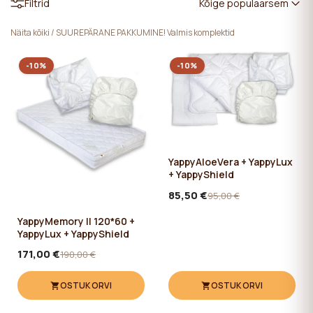
Filtrid
Kõige populaarsem
Näita kõiki
/
SUUREPÄRANE PAKKUMINE! Valmis komplektid
-10%
-10%
YappyAloeVera + YappyLux
+ YappyShield
85,50 €
95,00 €
YappyMemory II 120*60 +
YappyLux + YappyShield
171,00 €
190,00 €
OSTUKORVI
OSTUKORVI