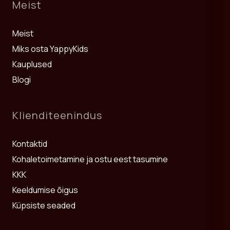
Meist
komplektina ostmine tähendab sageli soodsamat hinda.
Vaata ka:
Mööblikomplektid 0+
,
Mööblikomplektid 2+
ja
Laste
Meist
voodid
.
Miks osta YappyKids
Kauplused
Blogi
Klienditeenindus
Kontaktid
Kohaletoimetamine ja ostu eest tasumine
KKK
Keeldumise õigus
Küpsiste seaded