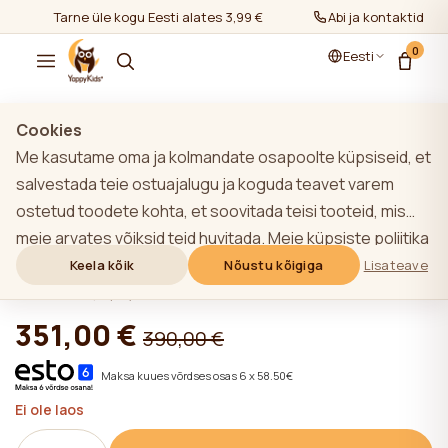
Tarne üle kogu Eesti alates 3,99 €
Abi ja kontaktid
0
Eesti
Näita kõiki
/
SUUREPÄRANE PAKKUMINE! Valmis komplektid
Cookies
Me kasutame oma ja kolmandate osapoolte küpsiseid, et
salvestada teie ostuajalugu ja koguda teavet varem
ostetud toodete kohta, et soovitada teisi tooteid, mis
YappyMiniPocket madrats 90*200 +2x
meie arvates võiksid teid huvitada. Meie küpsiste poliitika
YappyLux
kohta lisateabe saamiseks klõpsake nupule "Lisateave".
Keela kõik
Nõustu kõigiga
Lisateave
Võite nõustuda kõigi küpsiste kasutamisega, klõpsates
★★★★★
★★★★★
4,9 (22)
nupule "Nõustu kõigiga" või lükata need tagasi,
351,00 €
390,00 €
klõpsates nupule "Keela kõik". Kui veebisaidi kasutaja
klõpsab nupule "Keela kõik", salvestatakse veebisaidil
Maksa kuues võrdses osas 6 x 58.50€
veebisaidi toimimiseks vajalikud tehnilised küpsised, mille
Ei ole laos
kasutamiseks ei ole vaja kasutaja nõusolekut.