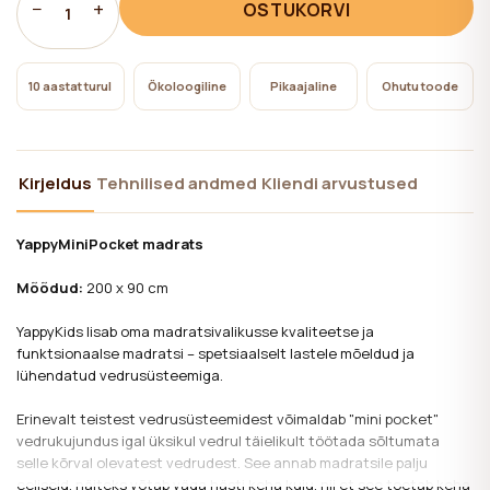
−
+
OSTUKORVI
1
10 aastat turul
Ökoloogiline
Pikaajaline
Ohutu toode
Kirjeldus
Tehnilised andmed
Kliendi arvustused
YappyMiniPocket madrats
Mõõdud:
200 x 90 cm
YappyKids lisab oma madratsivalikusse kvaliteetse ja
funktsionaalse madratsi – spetsiaalselt lastele mõeldud ja
lühendatud vedrusüsteemiga.
Erinevalt teistest vedrusüsteemidest võimaldab "mini pocket"
vedrukujundus igal üksikul vedrul täielikult töötada sõltumata
selle kõrval olevatest vedrudest. See annab madratsile palju
eeliseid, näiteks võtab väga hästi keha kuju, nii et see toetab keha