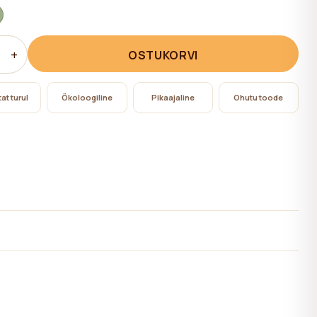
+
OSTUKORVI
at turul
Ökoloogiline
Pikaajaline
Ohutu toode