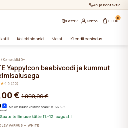
Abi ja kontaktid
0
Eesti
Konto
0,00€
kstiil
Kollektsioonid
Meist
Klienditeenindus
i
/
Komplektid 0+
E YappyIcon beebivoodi ja kummut
imisalusega
★★
★★
4,9 (22)
,00 €
1 090,00 €
Maksa kuues võrdses osas 6 x 163.50€
 Saate tellimuse kätte 11.–12. augustil
LEV VÄRVUS — WHITE