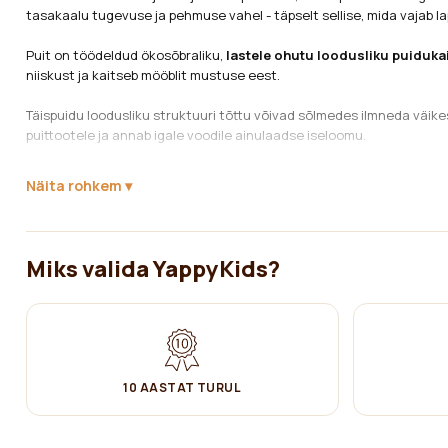
tasakaalu tugevuse ja pehmuse vahel - täpselt sellise, mida vajab l
Puit on töödeldud
ökosõbraliku,
lastele ohutu loodusliku puiduk
niiskust ja kaitseb mööblit mustuse eest.
Täispuidu loodusliku struktuuri tõttu võivad sõlmedes ilmneda väike
puittootele ja annab igale voodile ainulaadse iseloomu.
YappyIcon vastab
LVS EN 716-1:2017 + AC:2019
standarditele
(last
Näita rohkem
ja usaldusväärsuse.
Sobiv madratsi mõõt:
120 × 60 cm
Materjal:
tamm ja männipuit
Miks valida YappyKids?
Voodil on
4 reguleeritavat madratsi kõrgust:
1) 35cm
2) 45cm
10 AASTAT TURUL
3) 55cm