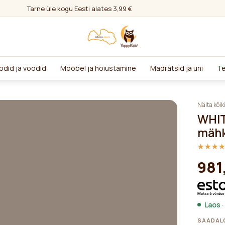
Tarne üle kogu Eesti alates 3,99 €
odid ja voodid
Mööbel ja hoiustamine
Madratsid ja uni
Te
Näita kõik
WHIT
mähk
★★★
★★★
981
Laos ·
SAADALO