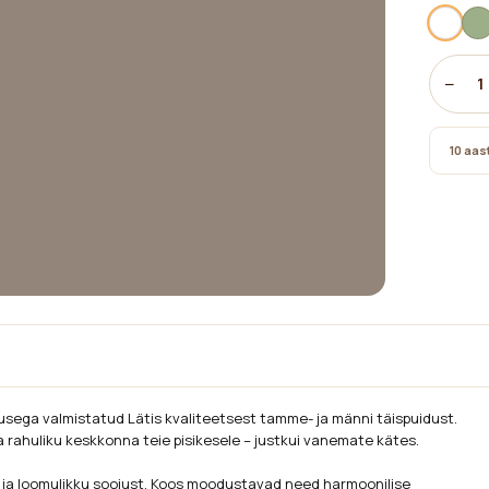
−
1
10 aast
tusega valmistatud Lätis kvaliteetsest
tamme- ja männi täispuidust
.
ja rahuliku keskkonna teie pisikesele – justkui vanemate kätes.
 ja loomulikku soojust. Koos moodustavad need harmoonilise