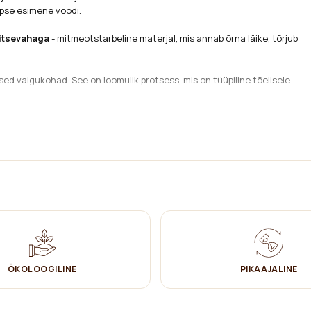
apse esimene voodi.
aitsevahaga
- mitmeotstarbeline materjal, mis annab õrna läike, tõrjub
sed vaigukohad. See on loomulik protsess, mis on tüüpiline tõelisele
evoodid - nõuded ja testimismeetodid), tagades maksimaalse ohutuse
ÖKOLOOGILINE
PIKAAJALINE