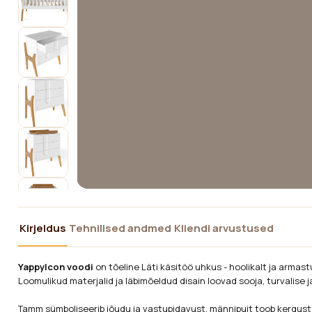
Kirjeldus
Tehnilised andmed
Kliendi arvustused
YappyIcon voodi
on tõeline Läti käsitöö uhkus - hoolikalt ja armas
Loomulikud materjalid ja läbimõeldud disain loovad sooja, turvalise 
Tamm sümboliseerib jõudu ja vastupidavust, männipuit toob kergust