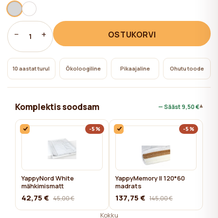
−
+
OSTUKORVI
1
10 aastat turul
Ökoloogiline
Pikaajaline
Ohutu toode
Komplektis soodsam
▾
— Sääst
9,50 €
-5%
-5%
YappyNord White
YappyMemory II 120*60
mähkimismatt
madrats
42,75 €
137,75 €
45,00 €
145,00 €
Kokku