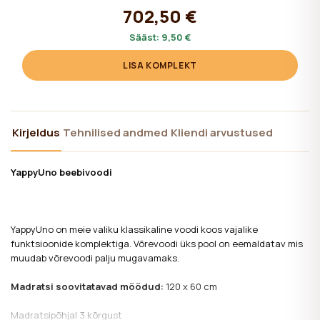
702,50 €
Sääst:
9,50 €
LISA KOMPLEKT
Kirjeldus
Tehnilised andmed
Kliendi arvustused
YappyUno beebivoodi
YappyUno on meie valiku klassikaline voodi koos vajalike
funktsioonide komplektiga. Võrevoodi üks pool on eemaldatav mis
muudab võrevoodi palju mugavamaks.
Madratsi soovitatavad mõõdud:
120 х 60 cm
Madratsipõhjal 3 kõrgust