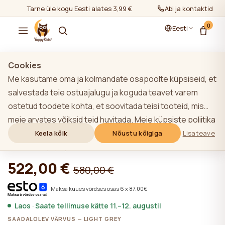
Tarne üle kogu Eesti alates 3,99 €
Abi ja kontaktid
0
Eesti
Näita kõiki
/
Komplektid 0+
Cookies
Me kasutame oma ja kolmandate osapoolte küpsiseid, et
salvestada teie ostuajalugu ja koguda teavet varem
ostetud toodete kohta, et soovitada teisi tooteid, mis
LIGHT GREY YappyUno beebivoodi ja
meie arvates võiksid teid huvitada. Meie küpsiste poliitika
YappyClassic kummut
kohta lisateabe saamiseks klõpsake nupule "Lisateave".
Keela kõik
Nõustu kõigiga
Lisateave
Võite nõustuda kõigi küpsiste kasutamisega, klõpsates
★★★★★
★★★★★
4,9 (22)
nupule "Nõustu kõigiga" või lükata need tagasi,
522,00 €
580,00 €
klõpsates nupule "Keela kõik". Kui veebisaidi kasutaja
klõpsab nupule "Keela kõik", salvestatakse veebisaidil
Maksa kuues võrdses osas 6 x 87.00€
veebisaidi toimimiseks vajalikud tehnilised küpsised, mille
Laos · Saate tellimuse kätte 11.–12. augustil
kasutamiseks ei ole vaja kasutaja nõusolekut.
SAADALOLEV VÄRVUS — LIGHT GREY