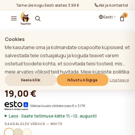
Tarne üle kogu Eesti alates 3,99 €
Abi ja kontaktid
0
Eesti
Näita kõiki
/
Beebivoodid
Cookies
Me kasutame oma ja kolmandate osapoolte küpsiseid, et
TOP
salvestada teie ostuajalugu ja koguda teavet varem
ostetud toodete kohta, et soovitada teisi tooteid, mis
Rattad WHITE
meie arvates võiksid teid huvitada. Meie küpsiste poliitika
kohta lisateabe saamiseks klõpsake nupule "Lisateave".
Keela kõik
Nõustu kõigiga
Lisateave
★★★★★
★★★★★
4,9 (22)
Võite nõustuda kõigi küpsiste kasutamisega, klõpsates
19,00 €
nupule "Nõustu kõigiga" või lükata need tagasi,
klõpsates nupule "Keela kõik". Kui veebisaidi kasutaja
Maksa kuues võrdses osas 6 x 3.17€
klõpsab nupule "Keela kõik", salvestatakse veebisaidil
Laos · Saate tellimuse kätte 11.–12. augustil
veebisaidi toimimiseks vajalikud tehnilised küpsised, mille
SAADALOLEV VÄRVUS — WHITE
kasutamiseks ei ole vaja kasutaja nõusolekut.