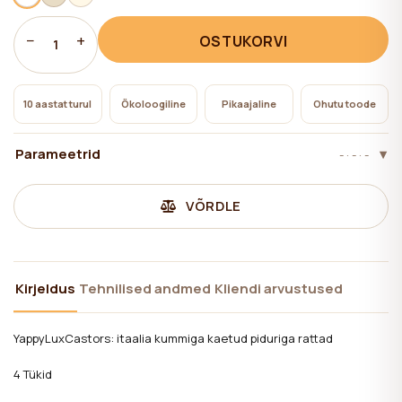
−
+
OSTUKORVI
1
10 aastat turul
Ökoloogiline
Pikaajaline
Ohutu toode
Parameetrid
- · - · -
VÕRDLE
Kirjeldus
Tehnilised andmed
Kliendi arvustused
YappyLuxСastors: itaalia kummiga kaetud piduriga rattad
4 Tükid