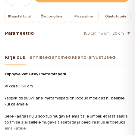
10 aastat turul
Ökoloogiline
Pikaajaline
Ohutu toode
Parameetrid
150 cm · 15 cm · 20 cm
Kirjeldus
Tehnilised andmed
Kliendi arvustused
YappyVelvet Grey Imetamispadi
Pikkus:
150 cm
YappyKids puuvillane imetamispadi on loodud mõeldes nii beebile
kui ka emale.
Selle kaarjas kuju sobitub mugavalt ema talje ümber, et last saaks
toitmise ajal sellele mugavalt asetada ja beebi raskus ei toetuks
ema kätele.