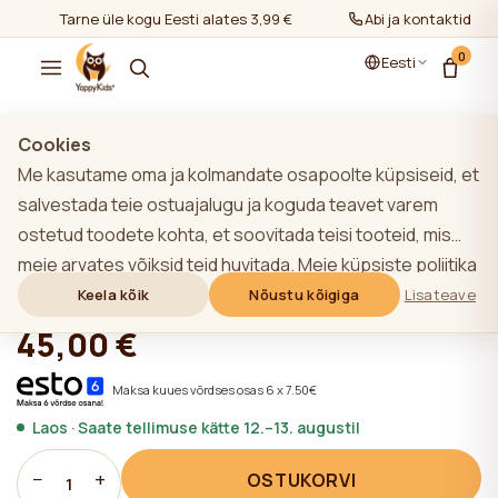
Tarne üle kogu Eesti alates 3,99 €
Abi ja kontaktid
0
Eesti
Näita kõiki
/
Toetav padi/ Imetamis padi
Cookies
Me kasutame oma ja kolmandate osapoolte küpsiseid, et
salvestada teie ostuajalugu ja koguda teavet varem
ostetud toodete kohta, et soovitada teisi tooteid, mis
YappyVelvet Hall Imetamispadi
meie arvates võiksid teid huvitada. Meie küpsiste poliitika
kohta lisateabe saamiseks klõpsake nupule "Lisateave".
Keela kõik
Nõustu kõigiga
Lisateave
★★★★★
★★★★★
4,9 (22)
Võite nõustuda kõigi küpsiste kasutamisega, klõpsates
45,00 €
nupule "Nõustu kõigiga" või lükata need tagasi,
klõpsates nupule "Keela kõik". Kui veebisaidi kasutaja
Maksa kuues võrdses osas 6 x 7.50€
klõpsab nupule "Keela kõik", salvestatakse veebisaidil
Laos · Saate tellimuse kätte 12.–13. augustil
veebisaidi toimimiseks vajalikud tehnilised küpsised, mille
kasutamiseks ei ole vaja kasutaja nõusolekut.
−
+
OSTUKORVI
1