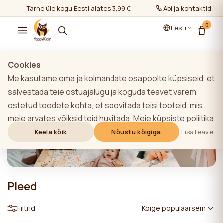
Tarne üle kogu Eesti alates 3,99 €
Abi ja kontaktid
0
Eesti
Cookies
Me kasutame oma ja kolmandate osapoolte küpsiseid, et
salvestada teie ostuajalugu ja koguda teavet varem
ostetud toodete kohta, et soovitada teisi tooteid, mis
meie arvates võiksid teid huvitada. Meie küpsiste poliitika
kohta lisateabe saamiseks klõpsake nupule "Lisateave".
Keela kõik
Nõustu kõigiga
Lisateave
Võite nõustuda kõigi küpsiste kasutamisega, klõpsates
nupule "Nõustu kõigiga" või lükata need tagasi,
klõpsates nupule "Keela kõik". Kui veebisaidi kasutaja
Pleed
klõpsab nupule "Keela kõik", salvestatakse veebisaidil
veebisaidi toimimiseks vajalikud tehnilised küpsised, mille
Filtrid
Kõige populaarsem
kasutamiseks ei ole vaja kasutaja nõusolekut.