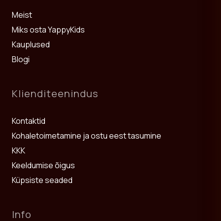
Meist
Pleede on lihtne hooldada ja pesta ning need säilitavad oma
pehmuse ka pärast sagedast kasutamist. Need sobivad
Miks osta YappyKids
suurepäraselt ka praktiliseks kingituseks vastsündinule.
Kauplused
Vaadake ka:
Voodipesukomplektid
,
Beebitekid ja padjad
ning
Blogi
Beebivoodid
.
Klienditeenindus
Kontaktid
Kohaletoimetamine ja ostu eest tasumine
KKK
Keeldumise õigus
Küpsiste seaded
Info