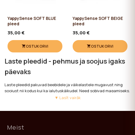
YappySense SOFT BLUE
YappySense SOFT BEIGE
pleed
pleed
35,00 €
35,00 €
OSTUKORVI
OSTUKORVI
Laste pleedid - pehmus ja soojus igaks
päevaks
Laste pleedid pakuvad beebidele ja väikelastele mugavust ning
soojust nii kodus kui ka jalutuskäikudel. Need sobivad magamiseks,
puhkamiseks ja igapäevaseks kasutamiseks erinevates
▼ Lasīt vairāk
olukordades.
YappyKids pleedid on valmistatud kvaliteetsetest, pehmetest ja
hingavatest materjalidest, mis sobivad tundlikule nahale. Erinevad
Meist
värvid ja mustrid võimaldavad valida sobiva lahenduse igale
lapsele.