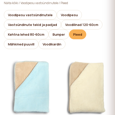
Näita kõiki
/
Voodipesu vastsündinutele
/
Pleed
Voodipesu vastsündinutele
Voodipesu
Vastsündinute tekid ja padjad
Voodilinad 120-60cm
Kehtna lehed 80-60cm
Bumper
Pleed
Mähkmed puuvill
Voodikardin