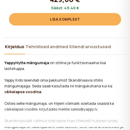
Sääst:
49,40 €
LISA KOMPLEKT
Kirjeldus
Tehnilised andmed
Kliendi arvustused
YappyHytte mängumaja
on stiilne ja funktsionaalne lisa
lastetuppa.
Yappy Kids laiendab oma pakkumist Skandinaavia stiilis
mängumajaga. Seda saab kasutada nii mängukohana kui ka
väikelapse voodina
.
Ostes selle mängumaja, on hiljem võimalik soetada osasid ka
väikelapse voodile, kirjutades meilile sales@yappy.lv.
Skandinaavialik välimus loob lapse toas tõeliselt hubase tunde.
Mängumaja on suurepärane valik lastele, sest tänu ahvatlevale ja