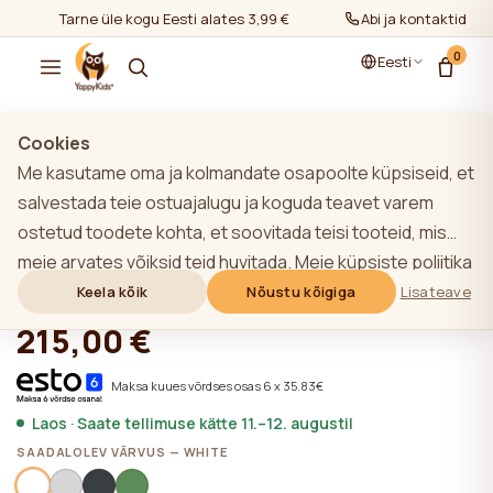
Tarne üle kogu Eesti alates 3,99 €
Abi ja kontaktid
0
Eesti
Näita kõiki
/
Noortevoodid
Cookies
Me kasutame oma ja kolmandate osapoolte küpsiseid, et
salvestada teie ostuajalugu ja koguda teavet varem
ostetud toodete kohta, et soovitada teisi tooteid, mis
YappyHytte mängumaja, WHITE
meie arvates võiksid teid huvitada. Meie küpsiste poliitika
kohta lisateabe saamiseks klõpsake nupule "Lisateave".
Keela kõik
Nõustu kõigiga
Lisateave
★★★★★
★★★★★
4,9 (22)
Võite nõustuda kõigi küpsiste kasutamisega, klõpsates
215,00 €
nupule "Nõustu kõigiga" või lükata need tagasi,
klõpsates nupule "Keela kõik". Kui veebisaidi kasutaja
Maksa kuues võrdses osas 6 x 35.83€
klõpsab nupule "Keela kõik", salvestatakse veebisaidil
Laos · Saate tellimuse kätte 11.–12. augustil
veebisaidi toimimiseks vajalikud tehnilised küpsised, mille
SAADALOLEV VÄRVUS — WHITE
kasutamiseks ei ole vaja kasutaja nõusolekut.