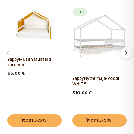
TOP
YappyMuslin Mustard
kardinad
65,00 €
YappyHytte maja-voodi,
WHITE
310,00 €
OSTUKORVI
OSTUKORVI