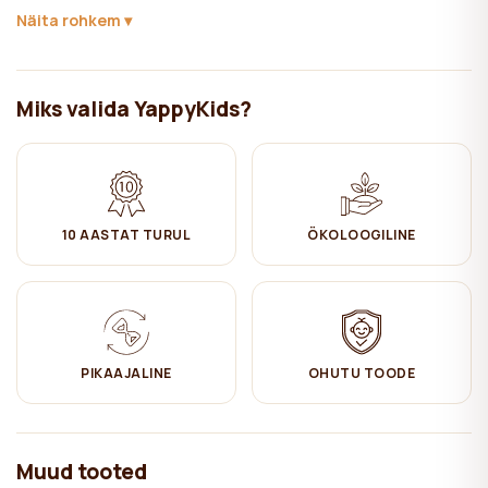
mängulisele disainile tekib lapsel soov seal viibida ja iseseisvalt
Näita rohkem
mängida.
Materjal:
täismännipuit.
Miks valida YappyKids?
Puit on töödeldud ökoloogilise, lastele ohutu naturaalse
puiduvahaga. See on mitmeotstarbeline materjal, annab sära,
tõrjub niiskust ja kaitseb mööblit mustuse eest. Puitdetailide
kokkupuutel teiste puitdetailidega kipub see tekitama puidu häält
(krõbinat) ja seetõttu kasutatakse puiduvaha, mis takistab neid
helisid ja ei tekita mööbli kasutamise ajal müra.
10 AASTAT TURUL
ÖKOLOOGILINE
See mööbel on valmistatud FSC sertifikaadiga puidust. FSC
sertifikaat tagab, et tooted pärinevad vastutustundlikult
majandatud metsadest, mis pakuvad keskkonna-, sotsiaalset ja
majanduslikku kasu.
PIKAAJALINE
OHUTU TOODE
Hoolitsemine:
✔ Puhastada niiske puuvillase lapiga. Seejärel kuivaks pühkida.
Muud tooted