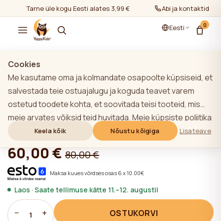
Tarne üle kogu Eesti alates 3,99 €
Abi ja kontaktid
0
Eesti
Näita kõiki
/
Noortevoodid
Cookies
Me kasutame oma ja kolmandate osapoolte küpsiseid, et
salvestada teie ostuajalugu ja koguda teavet varem
ostetud toodete kohta, et soovitada teisi tooteid, mis
YappyGrott voodipaneel, WHITE
meie arvates võiksid teid huvitada. Meie küpsiste poliitika
kohta lisateabe saamiseks klõpsake nupule "Lisateave".
Keela kõik
Nõustu kõigiga
Lisateave
★★★★★
★★★★★
4,9 (22)
Võite nõustuda kõigi küpsiste kasutamisega, klõpsates
60,00 €
80,00 €
nupule "Nõustu kõigiga" või lükata need tagasi,
klõpsates nupule "Keela kõik". Kui veebisaidi kasutaja
Maksa kuues võrdses osas 6 x 10.00€
klõpsab nupule "Keela kõik", salvestatakse veebisaidil
Laos · Saate tellimuse kätte 11.–12. augustil
veebisaidi toimimiseks vajalikud tehnilised küpsised, mille
kasutamiseks ei ole vaja kasutaja nõusolekut.
−
+
OSTUKORVI
1