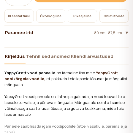
10 aastat turul
Ökoloogiline
Pikaajaline
Ohutu toode
Parameetrid
- · 80 cm · 87,5 cm
Kirjeldus
Tehnilised andmed
Kliendi arvustused
YappyGrott voodipaneelid
on ideaalne lisa meie
YappyGrott
poolkõrgele voodile,
et pakkuda teie lapsele lõbusat ja mängulist
mänguala.
YappyGrott voodipaneele on lihtne paigaldada ja need loovad teie
lapsele turvalise ja põneva mänguala. Mängualale seinte lisamise
võimalusega saate luua lõbusa ja ergutava keskkonna, mida teie
laps armastab
Paneele saab lisada igale voodipoolele (ette, vasakule, paremale ja
taha).