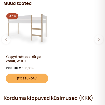
Muud tooted
-25%
YappyGrott poolkõrge
voodi, WHITE
285,00 €
380,00 €
OSTUKORVI
Korduma kippuvad küsimused (KKK)