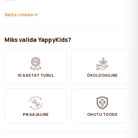
Materjal:
FSC sertifikaadiga täismännipuit.
Näita rohkem
Töödeldud ökoloogilise, lastele ohutu naturaalse puiduvahaga. See
mitmeotstarbeline materjal tõrjub niiskust, kaitseb mustuse eest
ja annab mööblile kauni läike.
Miks valida YappyKids?
See mööbel on valmistatud FSC sertifikaadiga puidust. FSC
sertifikaat tagab, et tooted pärinevad vastutustundlikult
majandatud metsadest, mis pakuvad keskkonna-, sotsiaalset ja
majanduslikku kasu.
10 AASTAT TURUL
ÖKOLOOGILINE
Hoolitsemine:
✔ Puhastada niiske puuvillase lapiga. Seejärel kuivaks pühkida.
PIKAAJALINE
OHUTU TOODE