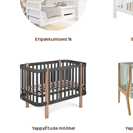
Eripakkumised %
YappyÉtude mööbel
Yap