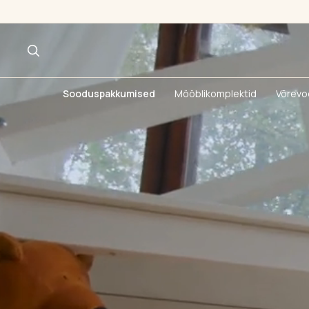
Sooduspakkumised
Mööblikomplektid
Võrevo