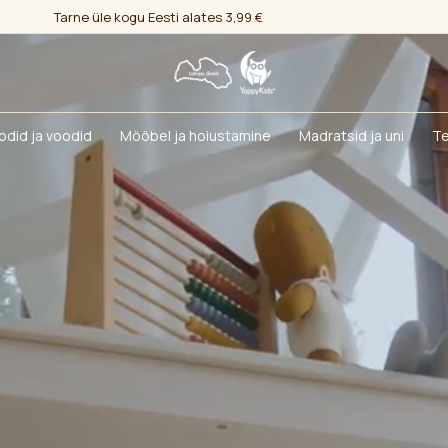
Tarne üle kogu Eesti alates 3,99 €
odid ja voodid
Mööbel ja hoiustamine
Madratsid ja uni
Te