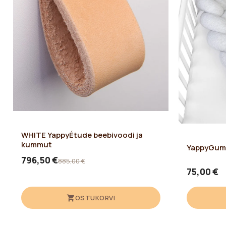
WHITE YappyÉtude beebivoodi ja
kummut
YappyGum 
796,50 €
885,00 €
75,00 €
OSTUKORVI