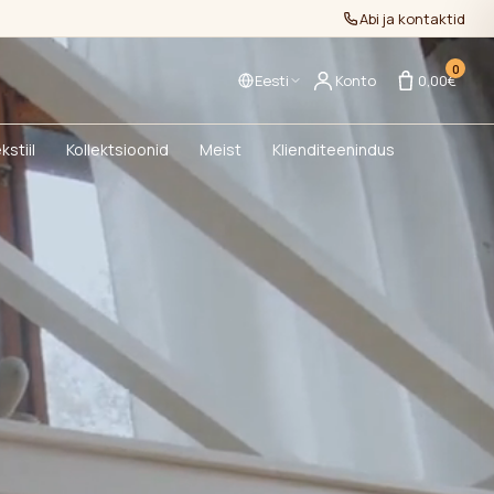
Abi ja kontaktid
0
Eesti
Konto
0,00€
kstiil
Kollektsioonid
Meist
Klienditeenindus