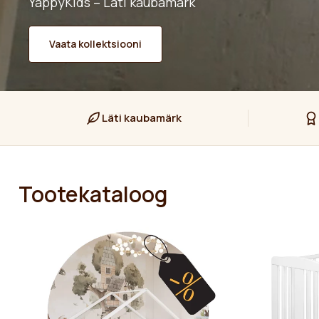
YappyKids – Läti kaubamärk
Vaata kollektsiooni
Läti kaubamärk
Tootekataloog