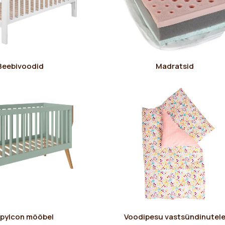
Beebivoodid
Madratsid
pyIcon mööbel
Voodipesu vastsündinutel