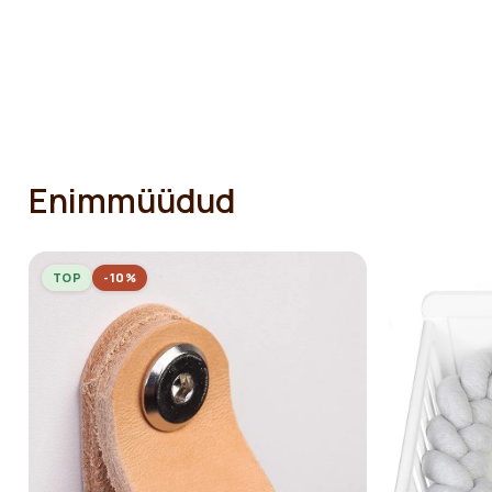
Enimmüüdud
TOP
-10%