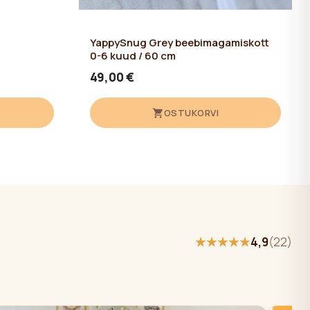
YappySnug Grey beebimagamiskott
0-6 kuud / 60 cm
49,00 €
OSTUKORVI
★★★★★
★★★★★
4,9
(22)